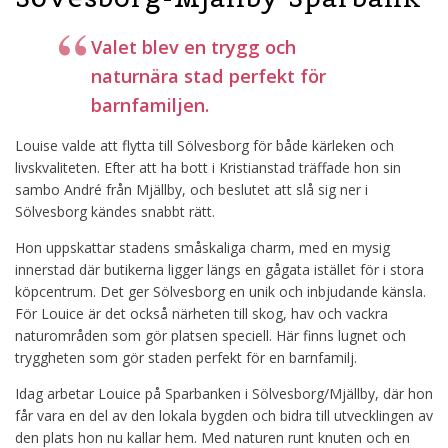
Valet blev en trygg och
naturnära stad perfekt för
barnfamiljen.
Louise valde att flytta till Sölvesborg för både kärleken och
livskvaliteten. Efter att ha bott i Kristianstad träffade hon sin
sambo André från Mjällby, och beslutet att slå sig ner i
Sölvesborg kändes snabbt rätt.
Hon uppskattar stadens småskaliga charm, med en mysig
innerstad där butikerna ligger längs en gågata istället för i stora
köpcentrum. Det ger Sölvesborg en unik och inbjudande känsla.
För Louice är det också närheten till skog, hav och vackra
naturområden som gör platsen speciell. Här finns lugnet och
tryggheten som gör staden perfekt för en barnfamilj.
Idag arbetar Louice på Sparbanken i Sölvesborg/Mjällby, där hon
får vara en del av den lokala bygden och bidra till utvecklingen av
den plats hon nu kallar hem. Med naturen runt knuten och en