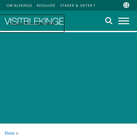
OM BLEKINGE
RESGUIDE
STÄDER & ORTER
Top Menu
Chan
Sök
Hoppa till huvudinnehåll
Meny
Hem