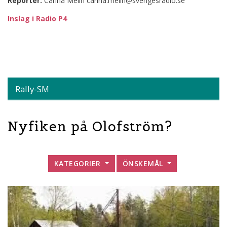
Reporter:
Carina Melin carina.melin@sverigesradio.se
Inslag i Radio P4
Rally-SM
Nyfiken på Olofström?
KATEGORIER
ÖNSKEMÅL