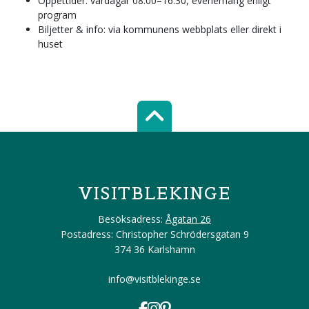
Öppettider: vardagar 08.00–16.30, evenemang enligt
program
Biljetter & info: via kommunens webbplats eller direkt i
huset
Scroll top of 
VISITBLEKINGE
Besöksadress:
Ågatan 26
Postadress: Christopher Schrödersgatan 9
374 36 Karlshamn
info@visitblekinge.se