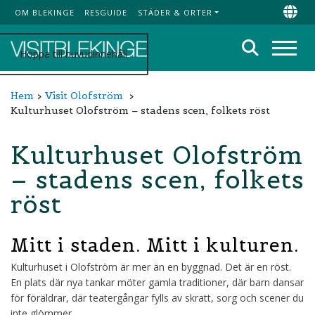
OM BLEKINGE
RESGUIDE
STÄDER & ORTER
Top Menu
Chan
Sök
Hoppa till huvudinnehåll
Meny
Hem
Visit Olofström
Kulturhuset Olofström – stadens scen, folkets röst
Kulturhuset Olofström
– stadens scen, folkets
röst
Mitt i staden. Mitt i kulturen.
Kulturhuset i Olofström är mer än en byggnad. Det är en röst.
En plats där nya tankar möter gamla traditioner, där barn dansar
för föräldrar, där teatergångar fylls av skratt, sorg och scener du
inte glömmer.