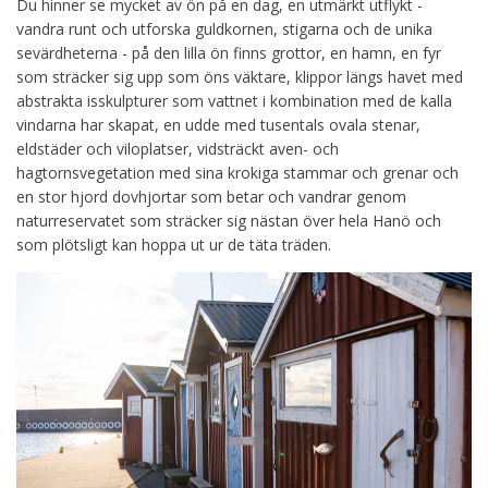
Du hinner se mycket av ön på en dag, en utmärkt utflykt -
vandra runt och utforska guldkornen, stigarna och de unika
sevärdheterna - på den lilla ön finns grottor, en hamn, en fyr
som sträcker sig upp som öns väktare, klippor längs havet med
abstrakta isskulpturer som vattnet i kombination med de kalla
vindarna har skapat, en udde med tusentals ovala stenar,
eldstäder och viloplatser, vidsträckt aven- och
hagtornsvegetation med sina krokiga stammar och grenar och
en stor hjord dovhjortar som betar och vandrar genom
naturreservatet som sträcker sig nästan över hela Hanö och
som plötsligt kan hoppa ut ur de täta träden.