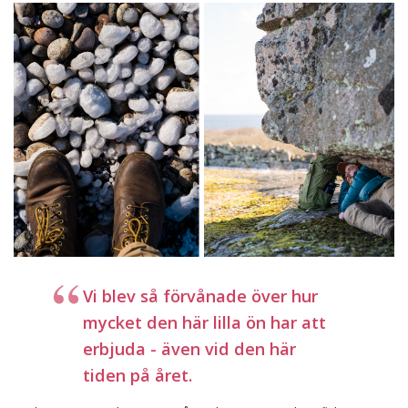
Vi blev så förvånade över hur
mycket den här lilla ön har att
erbjuda - även vid den här
tiden på året.