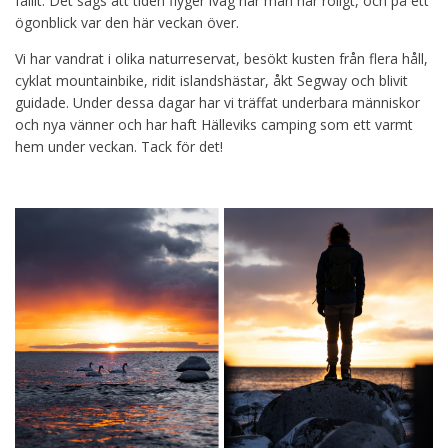
fallit. Det sägs att tiden flyger iväg när man har roligt, och på ett
ögonblick var den här veckan över.
Vi har vandrat i olika naturreservat, besökt kusten från flera håll,
cyklat mountainbike, ridit islandshästar, åkt Segway och blivit
guidade. Under dessa dagar har vi träffat underbara människor
och nya vänner och har haft Hälleviks camping som ett varmt
hem under veckan. Tack för det!