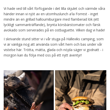
Vi hade ved till vårt förfogande i det lilla skjulet och värmde våra
händer innan vi njöt av en utomhuslunch a'la Forrest - inget
mindre än en grillad halloumiburgare med flamberad lök (ett
lyckligt sammanträffande), brynta körsbärstomater och färsk
avokado som serverades på en ostbaguette. Vilken dag vi hade!
I skrivande stund sitter vi i vår stuga på Hälleviks camping, som
vi är vänliga nog att använda som vårt hem och bas under vår
vistelse här. Trötta, mätta, glada och nöjda säger vi godnatt - i
morgon kan du följa med oss på ett nytt äventyr!