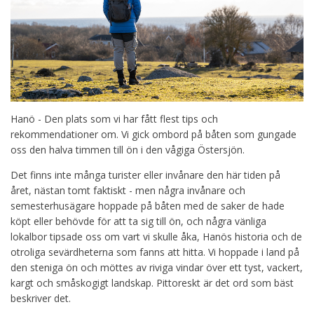
Hanö - Den plats som vi har fått flest tips och
rekommendationer om. Vi gick ombord på båten som gungade
oss den halva timmen till ön i den vågiga Östersjön.
Det finns inte många turister eller invånare den här tiden på
året, nästan tomt faktiskt - men några invånare och
semesterhusägare hoppade på båten med de saker de hade
köpt eller behövde för att ta sig till ön, och några vänliga
lokalbor tipsade oss om vart vi skulle åka, Hanös historia och de
otroliga sevärdheterna som fanns att hitta. Vi hoppade i land på
den steniga ön och möttes av riviga vindar över ett tyst, vackert,
kargt och småskogigt landskap. Pittoreskt är det ord som bäst
beskriver det.