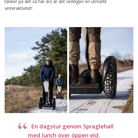
tänker på det så här års är det verkligen en utmärkt
vinteraktivitet!
En dagstur genom Spraglehall
med lunch över öppen eld.