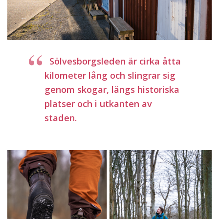
Sölvesborgsleden är cirka åtta
kilometer lång och slingrar sig
genom skogar, längs historiska
platser och i utkanten av
staden.