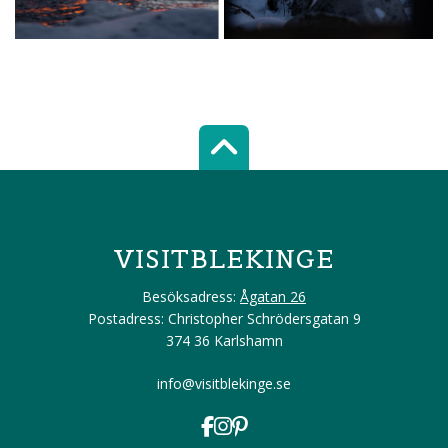
Scroll top of 
VISITBLEKINGE
Besöksadress:
Ågatan 26
Postadress: Christopher Schrödersgatan 9
374 36 Karlshamn
info@visitblekinge.se