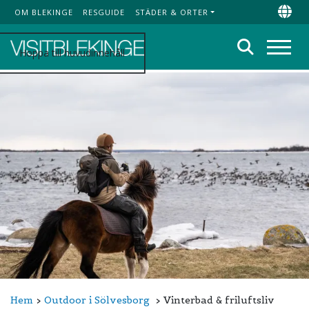
OM BLEKINGE
RESGUIDE
STÄDER & ORTER
Top Menu
Chan
Sök
Hoppa till huvudinnehåll
Meny
Hem
Outdoor i Sölvesborg
Vinterbad & friluftsliv