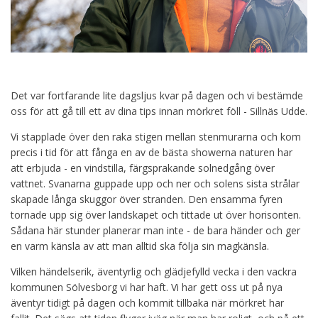
Det var fortfarande lite dagsljus kvar på dagen och vi bestämde
oss för att gå till ett av dina tips innan mörkret föll - Sillnäs Udde.
Vi stapplade över den raka stigen mellan stenmurarna och kom
precis i tid för att fånga en av de bästa showerna naturen har
att erbjuda - en vindstilla, färgsprakande solnedgång över
vattnet. Svanarna guppade upp och ner och solens sista strålar
skapade långa skuggor över stranden. Den ensamma fyren
tornade upp sig över landskapet och tittade ut över horisonten.
Sådana här stunder planerar man inte - de bara händer och ger
en varm känsla av att man alltid ska följa sin magkänsla.
Vilken händelserik, äventyrlig och glädjefylld vecka i den vackra
kommunen Sölvesborg vi har haft. Vi har gett oss ut på nya
äventyr tidigt på dagen och kommit tillbaka när mörkret har