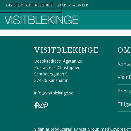
Hoppa till huvudinnehåll
OM BLEKINGE
RESGUIDE
STÄDER & ORTER
Top Menu
VISITBLEKINGE
OM
Besöksadress:
Ågatan 26
Konta
Postadress: Christopher
Schrödersgatan 9
Visit 
374 36 Karlshamn
Press
info@visitblekinge.se
Tillg
Sidan är producerad av
Visit Group
med
Citybreak™