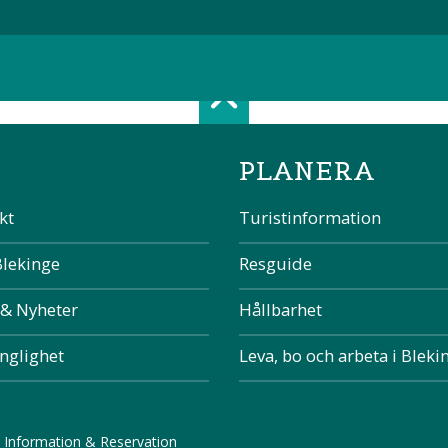
Scroll top of 
PLANERA
kt
Turistinformation
Blekinge
Resguide
 & Nyheter
Hållbarhet
änglighet
Leva, bo och arbeta i Bleki
 Information & Reservation