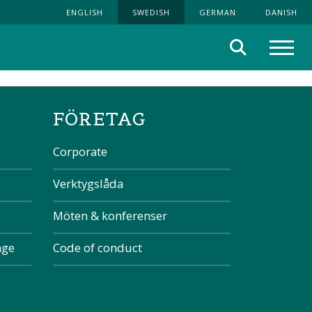
ENGLISH
SWEDISH
GERMAN
DANISH
Sök
Meny
the page
FÖRETAG
Corporate
Verktygslåda
Möten & konferenser
nge
Code of conduct