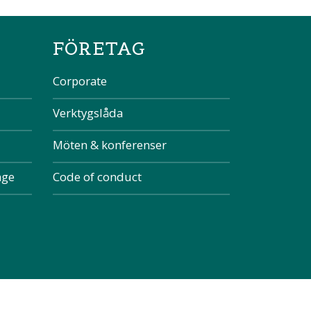
the page
FÖRETAG
Corporate
Verktygslåda
Möten & konferenser
nge
Code of conduct