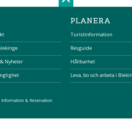
Scroll top of 
PLANERA
kt
Turistinformation
Blekinge
Resguide
 & Nyheter
Hållbarhet
änglighet
Leva, bo och arbeta i Bleki
 Information & Reservation