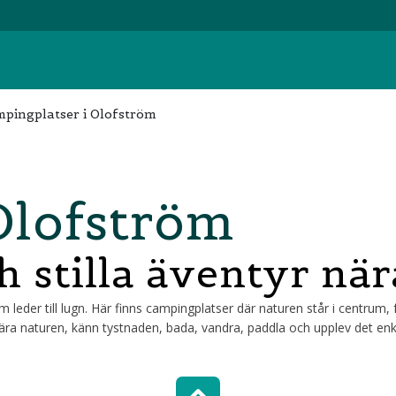
pingplatser i Olofström
Olofström
ch stilla äventyr nä
leder till lugn. Här finns campingplatser där naturen står i centrum, f
ra naturen, känn tystnaden, bada, vandra, paddla och upplev det enkla