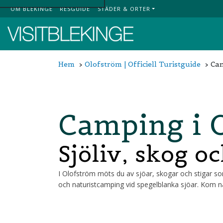
OM BLEKINGE
RESGUIDE
STÄDER & ORTER
Top Menu
Hem
Olofström | Officiell Turistguide
Cam
Camping i 
Sjöliv, skog o
I Olofström möts du av sjöar, skogar och stigar som 
och naturistcamping vid spegelblanka sjöar. Kom nä