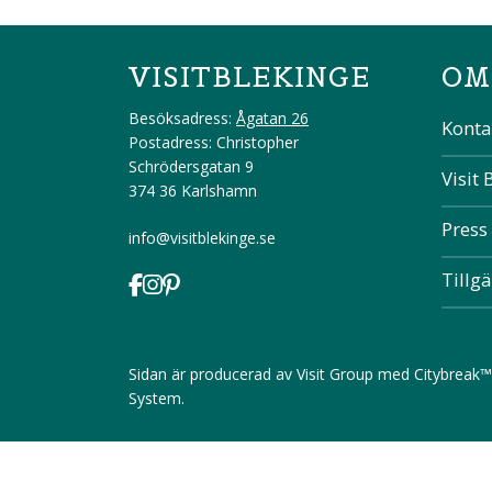
VISITBLEKINGE
OM
Besöksadress:
Ågatan 26
Konta
Postadress: Christopher
Schrödersgatan 9
Visit 
374 36 Karlshamn
Press
info@visitblekinge.se
Tillg
Sidan är producerad av
Visit Group
med
Citybreak™
System
.