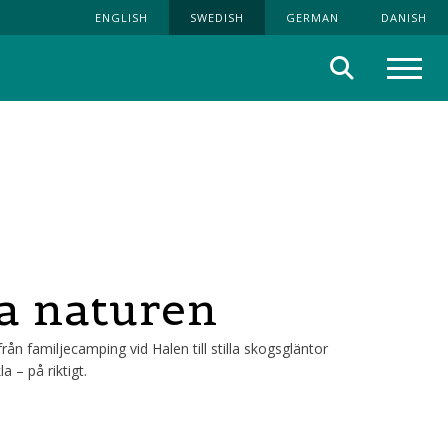
ENGLISH
SWEDISH
GERMAN
DANISH
Sök
Meny
ra naturen
rån familjecamping vid Halen till stilla skogsgläntor
 – på riktigt.