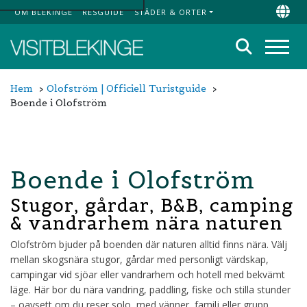
OM BLEKINGE
RESGUIDE
STÄDER & ORTER
Top Menu
Chan
Sök
Meny
Hem
Olofström | Officiell Turistguide
Boende i Olofström
Boende i Olofström
Stugor, gårdar, B&B, camping
& vandrarhem nära naturen
Olofström bjuder på boenden där naturen alltid finns nära. Välj
mellan skogsnära stugor, gårdar med personligt värdskap,
campingar vid sjöar eller vandrarhem och hotell med bekvämt
läge. Här bor du nära vandring, paddling, fiske och stilla stunder
– oavsett om du reser solo, med vänner, familj eller grupp.