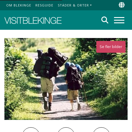
OM BLEKINGE
RESGUIDE
STÄDER & ORTER
Top Menu
Chan
Sök
Meny
Se fler bilder