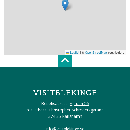
Leaflet
|
©
OpenStreetMap
contributors
Scroll top of 
VISITBLEKINGE
Besöksadress:
Ågatan 26
Postadress: Christopher Schrödersgatan 9
374 36 Karlshamn
info@visitblekinge.se