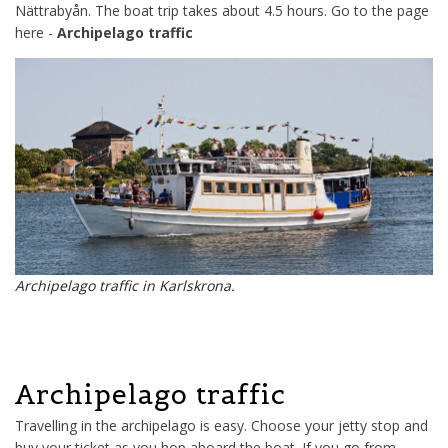
Nättrabyån. The boat trip takes about 4.5 hours. Go to the page
here -
Archipelago traffic
Archipelago traffic in Karlskrona.
Archipelago traffic
Travelling in the archipelago is easy. Choose your jetty stop and
buy your ticket as you hop aboard the boat. If you go from