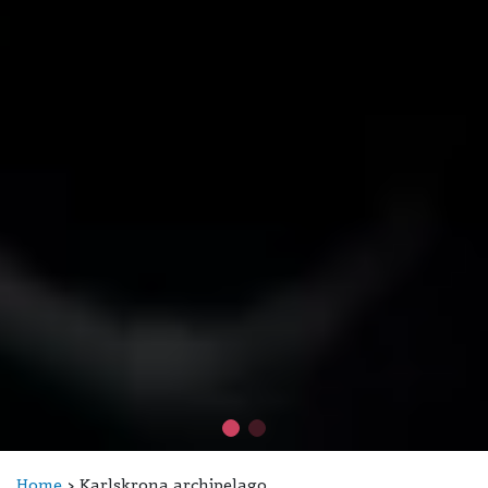
Home
Karlskrona archipelago