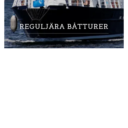
REGULJÄRA BÅTTURER
Båtturer & färjor i
Karlskrona skärgård
Att ta sig runt i Karlskronas skärgård är både enkelt och en del
av upplevelsen i sig.
Skärgårdsbåtar (sommarsäsong): Hop-on hop-off mellan
öar som Aspö, Sturkö, Tjurkö och Kungsholmen
Aspö-färjan: Går året runt, avgår varje timme
Tidtabeller och rutter: Se tidtabell för
Karlskronas
skärgårdstrafik →