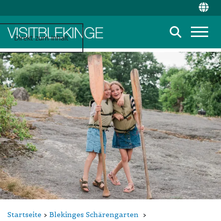
Top Menu
Chan
Suche
Direkt zum Inhalt
Menü
Startseite
Blekinges Schärengarten