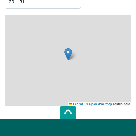
30
31
Leaflet
|
©
OpenStreetMap
contributors
Scroll top of 