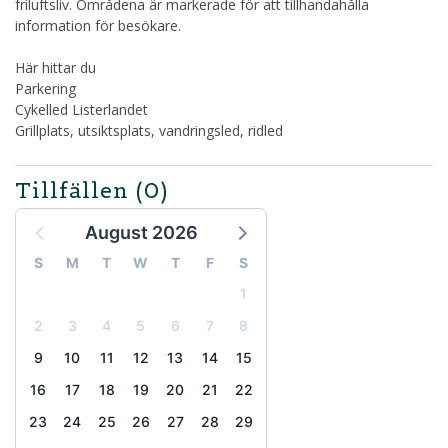
friluftsliv. Områdena är markerade för att tillhandahålla
information för besökare.
Här hittar du
Parkering
Cykelled Listerlandet
Grillplats, utsiktsplats, vandringsled, ridled
Tillfällen
(0)
August 2026
S
M
T
W
T
F
S
1
2
3
4
5
6
7
8
9
10
11
12
13
14
15
16
17
18
19
20
21
22
23
24
25
26
27
28
29