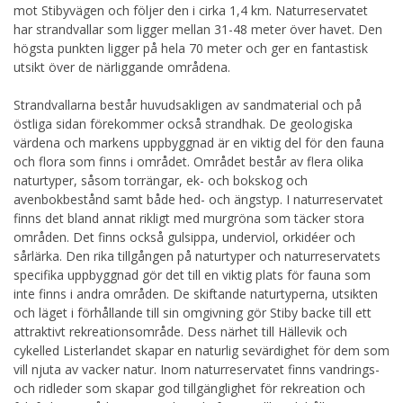
mot Stibyvägen och följer den i cirka 1,4 km. Naturreservatet
har strandvallar som ligger mellan 31-48 meter över havet. Den
högsta punkten ligger på hela 70 meter och ger en fantastisk
utsikt över de närliggande områdena.
Strandvallarna består huvudsakligen av sandmaterial och på
östliga sidan förekommer också strandhak. De geologiska
värdena och markens uppbyggnad är en viktig del för den fauna
och flora som finns i området. Området består av flera olika
naturtyper, såsom torrängar, ek- och bokskog och
avenbokbestånd samt både hed- och ängstyp. I naturreservatet
finns det bland annat rikligt med murgröna som täcker stora
områden. Det finns också gulsippa, underviol, orkidéer och
sårlärka. Den rika tillgången på naturtyper och naturreservatets
specifika uppbyggnad gör det till en viktig plats för fauna som
inte finns i andra områden. De skiftande naturtyperna, utsikten
och läget i förhållande till sin omgivning gör Stiby backe till ett
attraktivt rekreationsområde. Dess närhet till Hällevik och
cykelled Listerlandet skapar en naturlig sevärdighet för dem som
vill njuta av vacker natur. Inom naturreservatet finns vandrings-
och ridleder som skapar god tillgänglighet för rekreation och