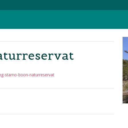
turreservat
ng-starno-boon-naturreservat