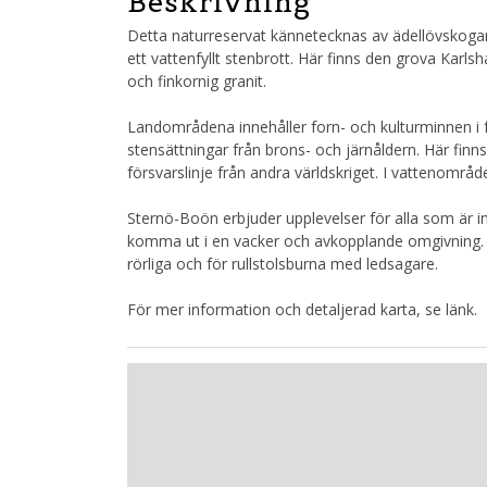
Beskrivning
Detta naturreservat kännetecknas av ädellövskogar
ett vattenfyllt stenbrott. Här finns den grova Kar
och finkornig granit.
Landområdena innehåller forn- och kulturminnen i 
stensättningar från brons- och järnåldern. Här finn
försvarslinje från andra världskriget. I vattenområd
Sternö-Boön erbjuder upplevelser för alla som är int
komma ut i en vacker och avkopplande omgivning. Hä
rörliga och för rullstolsburna med ledsagare.
För mer information och detaljerad karta, se länk.