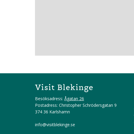
Visit Blekinge
Besöksadress:
Ågatan 26
Postadress: Christopher Schrödersgatan 9
374 36 Karlshamn
info@visitblekinge.se