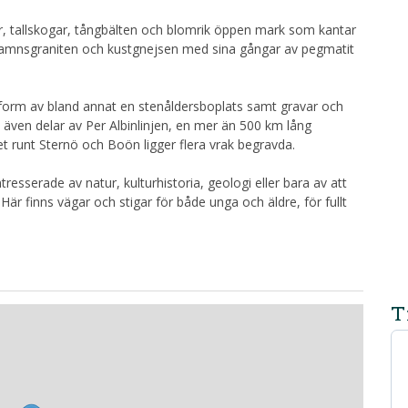
, tallskogar, tångbälten och blomrik öppen mark som kantar
lshamnsgraniten och kustgnejsen med sina gångar av pegmatit
form av bland annat en stenåldersboplats samt gravar och
s även delar av Per Albinlinjen, en mer än 500 km lång
et runt Sternö och Boön ligger flera vrak begravda.
resserade av natur, kulturhistoria, geologi eller bara av att
r finns vägar och stigar för både unga och äldre, för fullt
T