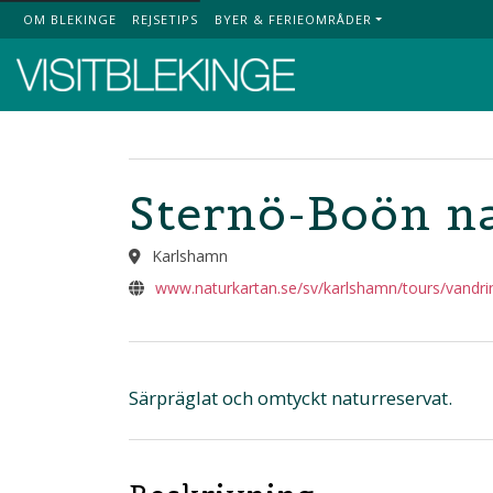
OM BLEKINGE
REJSETIPS
BYER & FERIEOMRÅDER
Top Menu
Sternö-Boön na
Karlshamn
www.naturkartan.se/sv/karlshamn/tours/vandri
Särpräglat och omtyckt naturreservat.