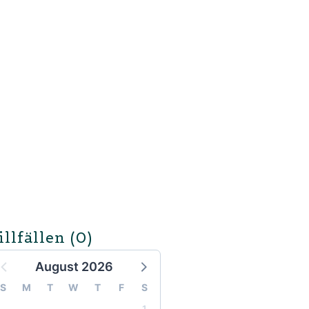
illfällen
(0)
August 2026
S
M
T
W
T
F
S
1