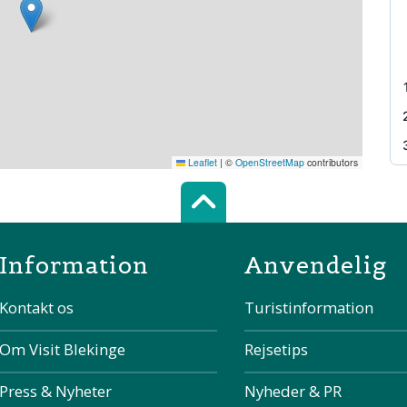
Leaflet
|
©
OpenStreetMap
contributors
Scroll top of 
Information
Anvendelig
Kontakt os
Turistinformation
Om Visit Blekinge
Rejsetips
Press & Nyheter
Nyheder & PR