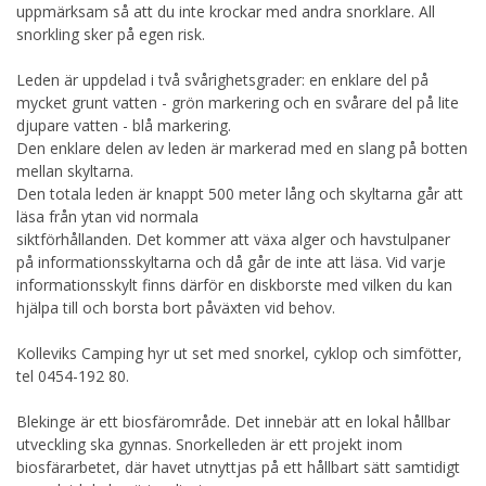
uppmärksam så att du inte krockar med andra snorklare. All
snorkling sker på egen risk.
Leden är uppdelad i två svårighetsgrader: en enklare del på
mycket grunt vatten - grön markering och en svårare del på lite
djupare vatten - blå markering.
Den enklare delen av leden är markerad med en slang på botten
mellan skyltarna.
Den totala leden är knappt 500 meter lång och skyltarna går att
läsa från ytan vid normala
siktförhållanden. Det kommer att växa alger och havstulpaner
på informationsskyltarna och då går de inte att läsa. Vid varje
informationsskylt finns därför en diskborste med vilken du kan
hjälpa till och borsta bort påväxten vid behov.
Kolleviks Camping hyr ut set med snorkel, cyklop och simfötter,
tel 0454-192 80.
Blekinge är ett biosfärområde. Det innebär att en lokal hållbar
utveckling ska gynnas. Snorkelleden är ett projekt inom
biosfärarbetet, där havet utnyttjas på ett hållbart sätt samtidigt