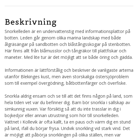
Beskrivning
Snorkelleden är en undervattenstig med informationsplattor på
botten. Leden går genom olika marina landskap med både
ålgräsängar på sandbotten och blåstångsskogar på stenbotten.
Här finns allt från blåmusslor och tångräkor till plattfiskar och
maneter. Med lite tur är det möjligt att se både öring och gädda.
Informationen är lättförstålig och beskriver de vanligaste arterna
utanför Blekinges kust, men även storskaliga östersjöproblem
som till exempel övergödning, båtbottenfärger och överfiske.
Snorkla aldrig ensam och se till att det finns någon på land, som
hela tiden vet var du befinner dig. Barn bör snorkla i sällskap av
simkunnig vuxen. Var försiktig så att du inte trasslar in dig i
bojkedjor eller annan utrustning som hör till snorkelleden.
Vattnet i Kollevik är ofta kallt, ta en paus och värm dig en stund
på land, ifall du börjar frysa. Undvik snorkling vid stark vind. Det
är möjligt att påbörja snorklingen på olika ställen, men var