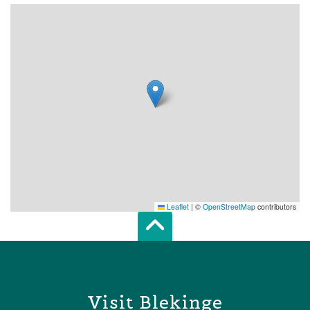
Leaflet
|
©
OpenStreetMap
contributors
Scroll top of 
Visit Blekinge