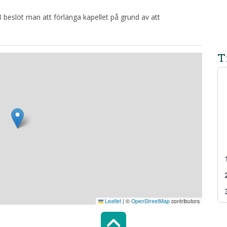
eslöt man att förlänga kapellet på grund av att
T
Leaflet
|
©
OpenStreetMap
contributors