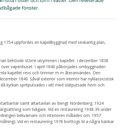
istia i öster och torn i väster. Den reveterade
ndbågade fönster.
g 1754 uppfördes en kapellbyggnad med sexkantig plan,
man behövde större utrymmen i kapellet. I december 1838
rn över vapenhuset. I april 1840 påbörjades ombyggnaden
amla kapellet revs och timmer m m återanvändes. Den
ecember 1840. Såväl exteriör som interiör har nyklassicistisk
 då kyrkan spritputsades i vitt med slätputsade hörn och
läktarbarriär samt altartavlan av Bengt Nordenberg. 1924
rgsättning som tidigare. Vid en restaurering 1938-39 under
nredningen bekvämare och interiören målades om. 1957
målning). Vid en restaurering 1976 borttogs bl a några bänkar