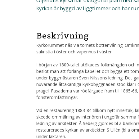
Öljehults kyrka har oktogonal plan med sakr
kyrkan är byggd av liggtimmer och har ru
Beskrivning
Kyrkorummet nås via tornets bottenvåning. Omkrin
sakristia i öster och vapenhus i väster.
I början av 1800-talet utökades folkmängden och 
beslöt man att förlänga kapellet och bygga ett to
under byggmästaren Sven Nilssons ledning. Det g
nuvarande åttakantiga kyrkobyggnaden stod klar i d
prägel. Fasaderna var rödfärgade fram till 1865-66,
fönsteromfattningar.
Vid en restaurering 1883-84 tillkom nytt innertak, 
skedde ommålning av interiören i ungefär samma fä
ledning av arkitekten Å Seberg gjordes bl a bänki
restaurerades kyrkan av arkitekten S Ullén (bl a om
under läktaren.