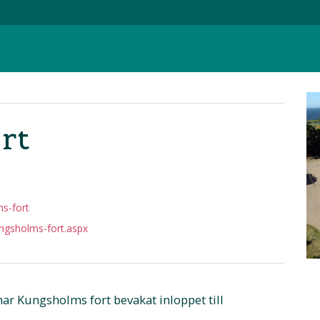
rt
ms-fort
ngsholms-fort.aspx
r Kungsholms fort bevakat inloppet till