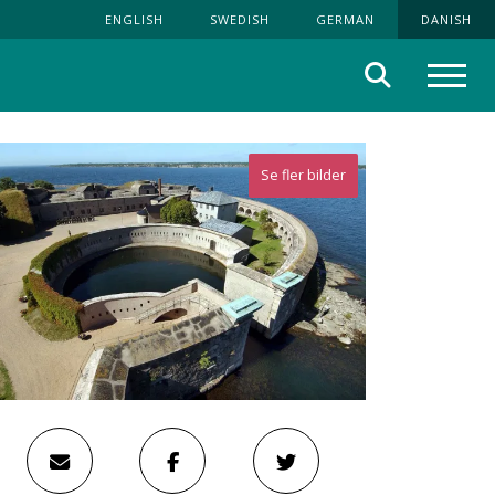
ENGLISH
SWEDISH
GERMAN
DANISH
Søg
Menu
Se fler bilder