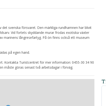
v det svenska försvaret. Den märkliga rundhamnen har blivit
dsarv. Vid fortets skyddande murar frodas exotiska växter
hit av marinens långresefartyg. På ön finns också ett museum
trädas på egen hand.
rt. Kontakta Turistcentret för mer information: 0455-30 34 90
gen måste göras senast två arbetsdagar i förväg.
T