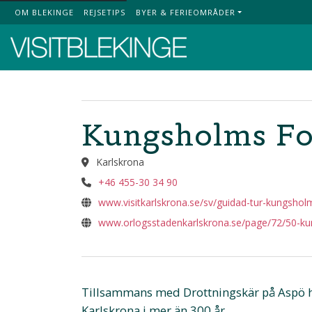
OM BLEKINGE
REJSETIPS
BYER & FERIEOMRÅDER
Top Menu
Kungsholms Fo
Karlskrona
+46 455-30 34 90
www.visitkarlskrona.se/sv/guidad-tur-kungshol
www.orlogsstadenkarlskrona.se/page/72/50-ku
Tillsammans med Drottningskär på Aspö ha
Karlskrona i mer än 300 år.