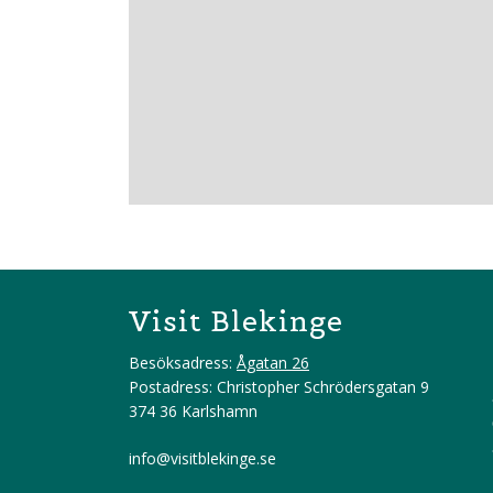
Visit Blekinge
Besöksadress:
Ågatan 26
Postadress: Christopher Schrödersgatan 9
374 36 Karlshamn
info@visitblekinge.se