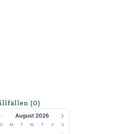
illfällen
(0)
August 2026
S
M
T
W
T
F
S
1