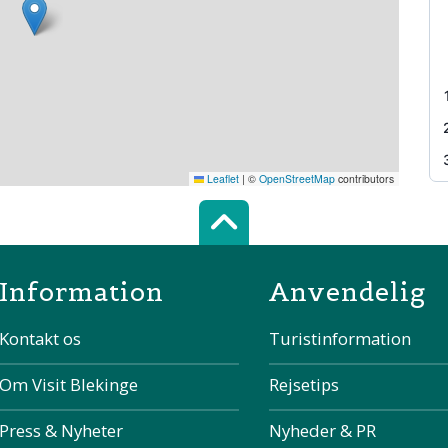
Leaflet
|
©
OpenStreetMap
contributors
Scroll top of 
Information
Anvendelig
Kontakt os
Turistinformation
Om Visit Blekinge
Rejsetips
Press & Nyheter
Nyheder & PR