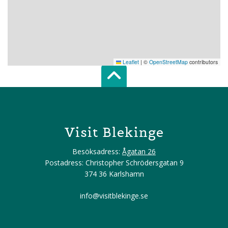
Leaflet
|
©
OpenStreetMap
contributors
Scroll top of 
Visit Blekinge
Besöksadress:
Ågatan 26
Postadress: Christopher Schrödersgatan 9
374 36 Karlshamn
info@visitblekinge.se