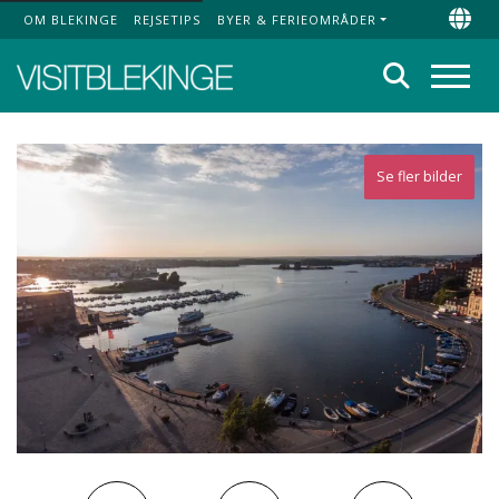
OM BLEKINGE
REJSETIPS
BYER & FERIEOMRÅDER
Top Menu
Chan
Søg
Menu
Se fler bilder