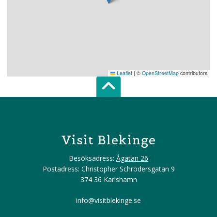
Leaflet
|
©
OpenStreetMap
contributors
Scroll top of 
Visit Blekinge
Besöksadress:
Ågatan 26
Postadress: Christopher Schrödersgatan 9
374 36 Karlshamn
info@visitblekinge.se