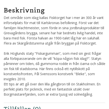
Beskrivning
Det område som idag kallas Fisktorget har i mer än 300 år varit
införselplats för mat till Karlskronas befolkning. Först var det
familjen Wachtmeister, som förde in sina jordbruksprodukter till
Grevagårdens brygga, senare har här bedrivits livlig handel, inte
bara med fisk. Första halvan av 1900-talet låg här en saluhall.
Flera av Skärgårdsturerna utgår från bryggan på Fisktorget.
Erik Höglunds staty ”Fiskargumman”, som med sin gest frågar
alla förbipasserande om de vill "köpa någon fisk idag?". Statyn
påminner om tiden, då gummorna rodde in från öarna och sålde
sin fisk till stadsborna. Här finns också ett nytillskott på
konstverksfronten, Pål Svenssons konstverk "Bleke", som
invigdes 2010.
Ett tips är att gå över den lilla gångbron till ön Stakholmen. En
perfekt plats för picknick, med en fantastisk utsikt över
Borgmästarefjärden, som är extra tjusig vid solnedgång.
Tillfällen
(0)