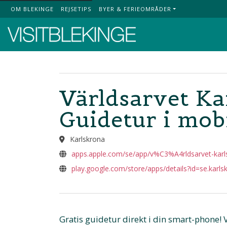
OM BLEKINGE
REJSETIPS
BYER & FERIEOMRÅDER
Top Menu
Världsarvet Ka
Guidetur i mob
Karlskrona
apps.apple.com/se/app/v%C3%A4rldsarvet-karl
play.google.com/store/apps/details?id=se.karls
Gratis guidetur direkt i din smart-phone!