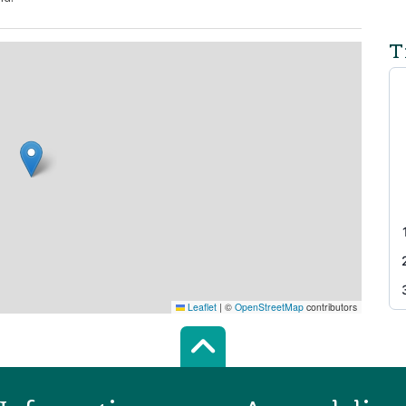
T
Leaflet
|
©
OpenStreetMap
contributors
Scroll top of 