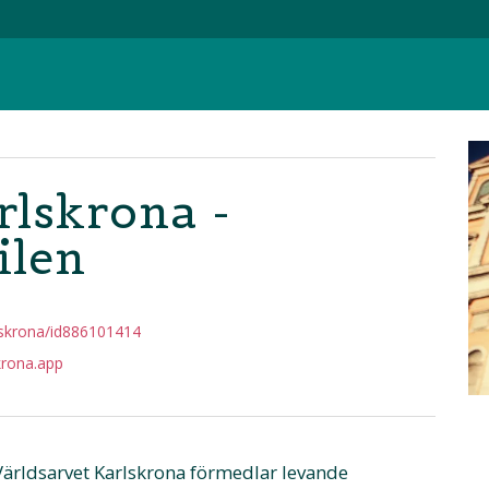
rlskrona -
ilen
skrona/id886101414
krona.app
 Världsarvet Karlskrona förmedlar levande