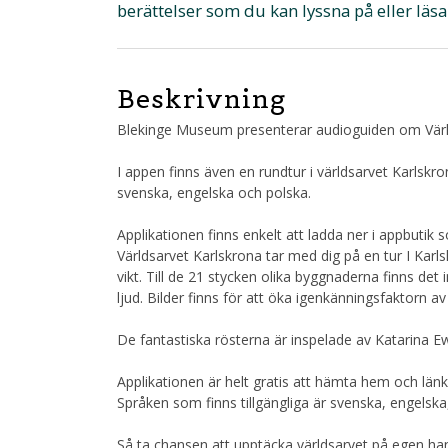
berättelser som du kan lyssna på eller läsa
Beskrivning
Blekinge Museum presenterar audioguiden om Värl
I appen finns även en rundtur i världsarvet Karlsk
svenska, engelska och polska.
Applikationen finns enkelt att ladda ner i appbutik s
Världsarvet Karlskrona tar med dig på en tur I Ka
vikt. Till de 21 stycken olika byggnaderna finns det 
ljud. Bilder finns för att öka igenkänningsfaktorn 
De fantastiska rösterna är inspelade av Katarina
Applikationen är helt gratis att hämta hem och länka
Språken som finns tillgängliga är svenska, engelska
Så ta chansen att upptäcka världsarvet på egen ha