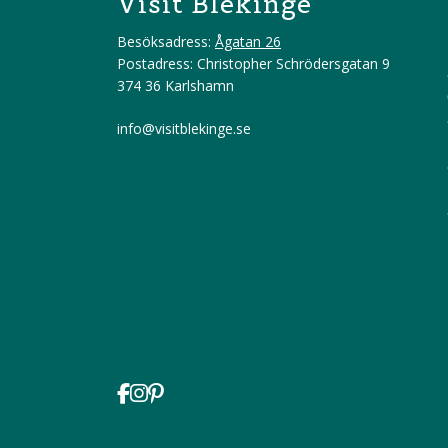
Visit Blekinge
Besöksadress:
Ågatan 26
Postadress: Christopher Schrödersgatan 9
374 36 Karlshamn
info@visitblekinge.se