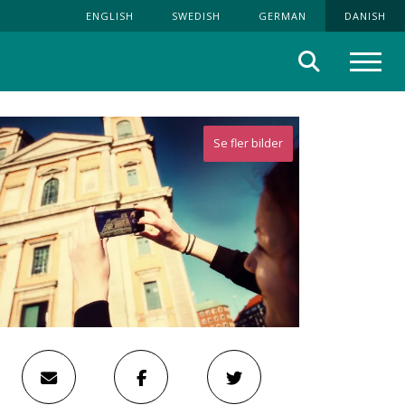
ENGLISH
SWEDISH
GERMAN
DANISH
Søg
Menu
Se fler bilder