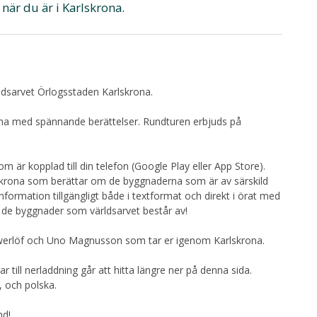
 när du är i Karlskrona.
dsarvet Örlogsstaden Karlskrona.
rona med spännande berättelser. Rundturen erbjuds på
om är kopplad till din telefon (Google Play eller App Store).
rlskrona som berättar om de byggnaderna som är av särskild
information tillgängligt både i textformat och direkt i örat med
av de byggnader som världsarvet består av!
 Ewerlöf och Uno Magnusson som tar er igenom Karlskrona.
r till nerladdning går att hitta längre ner på denna sida.
, och polska.
nd!