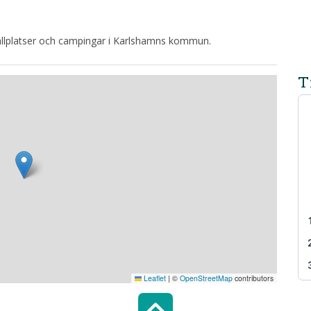
tällplatser och campingar i Karlshamns kommun.
T
Leaflet
|
©
OpenStreetMap
contributors