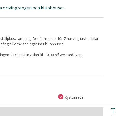
ra drivingrangen och klubbhuset.
tällplats/camping. Det finns plats för 7 husvagnar/husbilar
lgång till omklädningsrum i klubbhuset.
dagen. Utcheckning sker kl. 10.00 på avresedagen.
Kystonråde
T