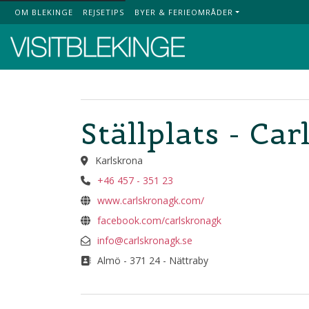
OM BLEKINGE
REJSETIPS
BYER & FERIEOMRÅDER
Top Menu
Ställplats - Ca
Karlskrona
+46 457 - 351 23
www.carlskronagk.com/
facebook.com/carlskronagk
info@carlskronagk.se
Almö - 371 24 - Nättraby