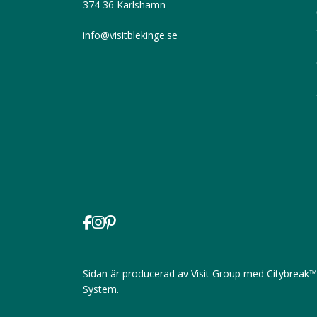
374 36 Karlshamn
info@visitblekinge.se
Sidan är producerad av
Visit Group
med
Citybreak™
System
.