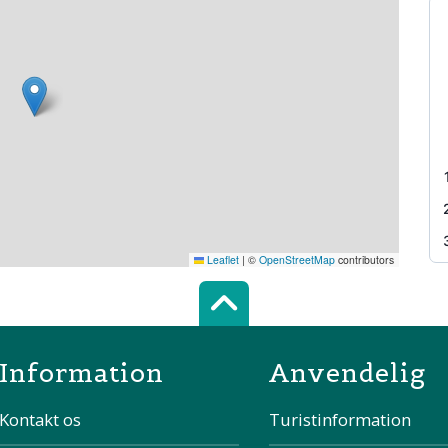
Leaflet
|
©
OpenStreetMap
contributors
Scroll top of 
Information
Anvendelig
Kontakt os
Turistinformation