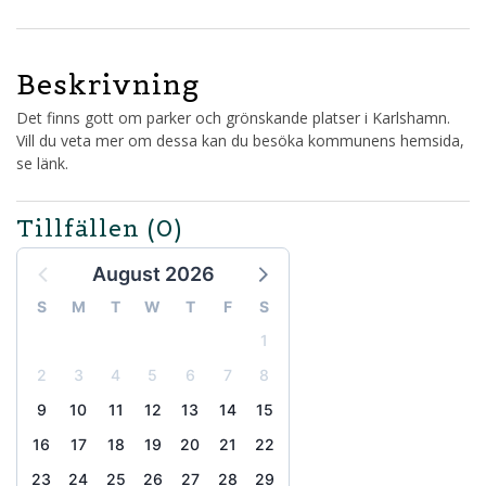
Beskrivning
Det finns gott om parker och grönskande platser i Karlshamn.
Vill du veta mer om dessa kan du besöka kommunens hemsida,
se länk.
Tillfällen
(0)
August 2026
S
M
T
W
T
F
S
1
2
3
4
5
6
7
8
9
10
11
12
13
14
15
16
17
18
19
20
21
22
23
24
25
26
27
28
29