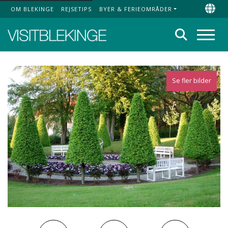
OM BLEKINGE
REJSETIPS
BYER & FERIEOMRÅDER
Top Menu
Chan
Søg
Menu
Se fler bilder