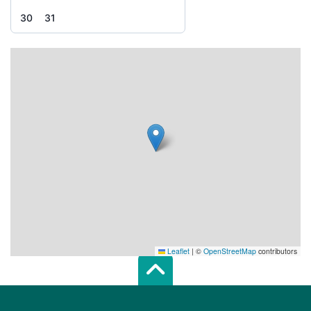
30
31
Leaflet
|
©
OpenStreetMap
contributors
Scroll top of 