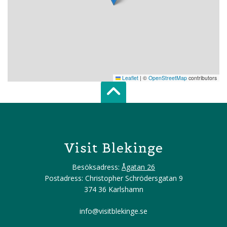
Leaflet
|
©
OpenStreetMap
contributors
Scroll top of 
Visit Blekinge
Besöksadress:
Ågatan 26
Postadress: Christopher Schrödersgatan 9
374 36 Karlshamn
info@visitblekinge.se