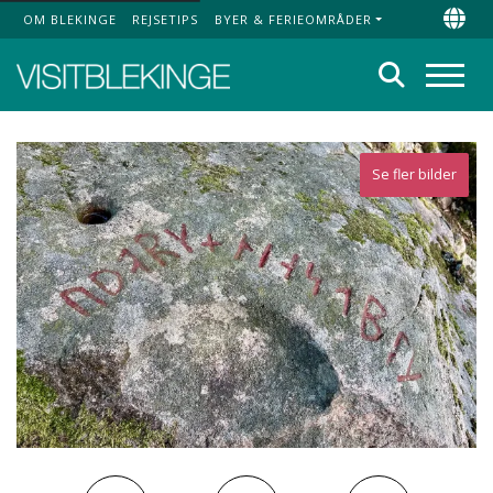
OM BLEKINGE
REJSETIPS
BYER & FERIEOMRÅDER
Top Menu
Chan
Søg
Menu
Se fler bilder