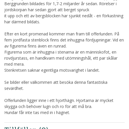
Berggrunden bildades för 1,7-2 miljarder år sedan. Rörelser i
jordskorpan har sedan gjort att berget spruck
it upp och ett av bergsblocken har sjunkit nedåt - en förkastning
har därmed bildats.
Efter en kort promenad kommer man fram till offerlunden. På
fem jordfasta stenblock finns det inhuggna fördjupningar. Vid en
av figurerna finns även en runrad.
Figurerna som är inhuggna i stenarna är en människofot, en
rovdjurstass, en handkvarn med utömningshål, ett par skålar
med mera.
Stenkretsen saknar egentliga motsvarighet i landet.
Se bilder eller välkommen att besöka denna fantastiska
sevärdhet.
Offerlunden ligger inne i ett hjorthägn. Hjortarna är mycket
skygga och behöver lugn och ro för att må bra.
Hundar får inte tas med in i hägnet.