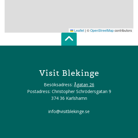
Leaflet
|
©
OpenStreetMap
contributors
Scroll top of 
Visit Blekinge
Besöksadress:
Ågatan 26
Postadress: Christopher Schrödersgatan 9
374 36 Karlshamn
info@visitblekinge.se