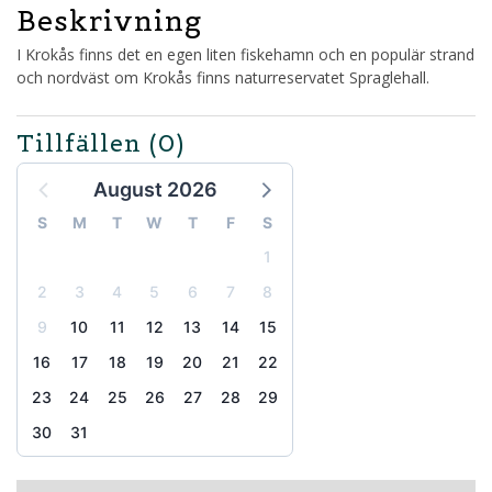
Beskrivning
I Krokås finns det en egen liten fiskehamn och en populär strand
och nordväst om Krokås finns naturreservatet Spraglehall.
Tillfällen
(0)
August 2026
S
M
T
W
T
F
S
1
2
3
4
5
6
7
8
9
10
11
12
13
14
15
16
17
18
19
20
21
22
23
24
25
26
27
28
29
30
31