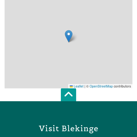
Leaflet
|
©
OpenStreetMap
contributors
Scroll top of 
Visit Blekinge