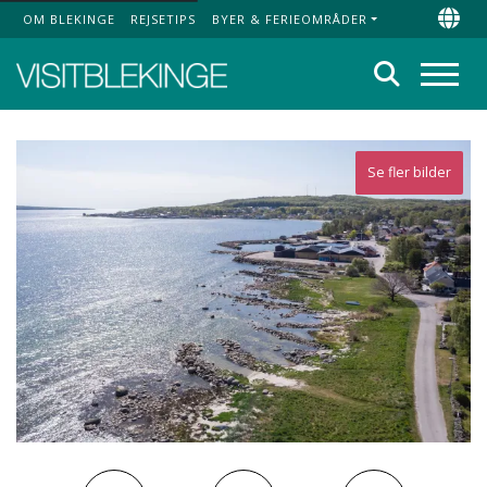
OM BLEKINGE
REJSETIPS
BYER & FERIEOMRÅDER
Top Menu
Chan
Søg
Menu
Se fler bilder