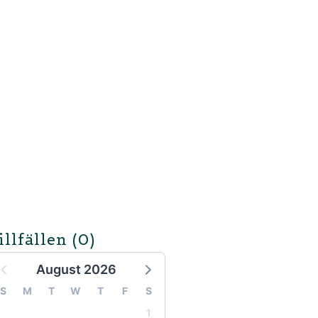
illfällen
(0)
August 2026
S
M
T
W
T
F
S
1