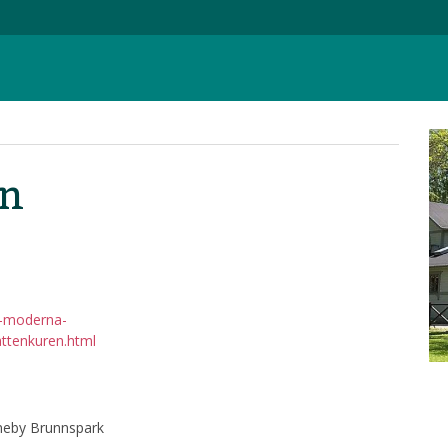
en
n-moderna-
attenkuren.html
nneby Brunnspark