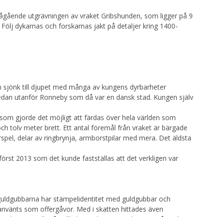
 pågående utgrävningen av vraket Gribshunden, som ligger på 9
ölj dykarnas och forskarnas jakt på detaljer kring 1400-
sjönk till djupet med många av kungens dyrbarheter
sedan utanför Ronneby som då var en dansk stad. Kungen själv
om gjorde det möjligt att färdas över hela världen som
h tolv meter brett. Ett antal föremål från vraket är bärgade
pel, delar av ringbrynja, armborstpilar med mera. Det äldsta
först 2013 som det kunde fastställas att det verkligen var
 guldgubbarna har stämpelidentitet med guldgubbar och
nvänts som offergåvor. Med i skatten hittades även