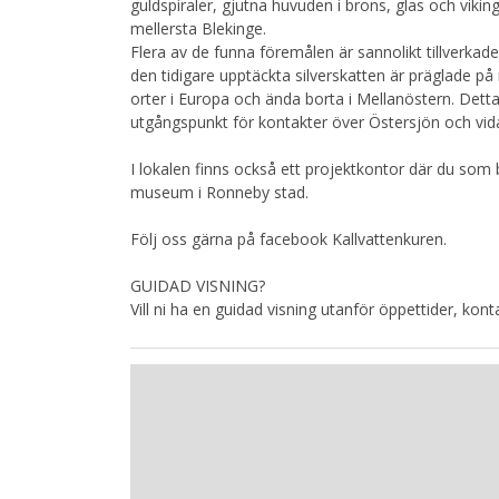
guldspiraler, gjutna huvuden i brons, glas och vikin
mellersta Blekinge.
Flera av de funna föremålen är sannolikt tillverkad
den tidigare upptäckta silverskatten är präglade p
orter i Europa och ända borta i Mellanöstern. Detta
utgångspunkt för kontakter över Östersjön och vid
I lokalen finns också ett projektkontor där du som 
museum i Ronneby stad.
Följ oss gärna på facebook Kallvattenkuren.
GUIDAD VISNING?
Vill ni ha en guidad visning utanför öppettider, k