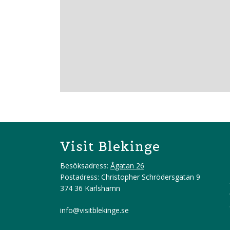
Visit Blekinge
Besöksadress:
Ågatan 26
Postadress: Christopher Schrödersgatan 9
374 36 Karlshamn
info@visitblekinge.se