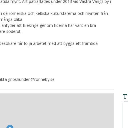
gatida mynt. Allt påträffades under 2013 vid Västra Vångs by i
e i de romerska och keltiska kultursfärerna och mynten från
å många olika
 antyder att Blekinge genom tiderna har varit en bra
are söderut.
besökare får följa arbetet med att bygga ett framtida
ontakta gribshunden@ronneby.se
T