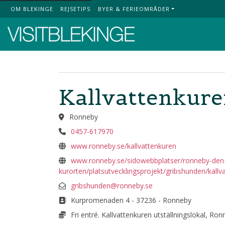
OM BLEKINGE
REJSETIPS
BYER & FERIEOMRÅDER
Top Menu
Kallvattenkur
Ronneby
0457-617970
www.ronneby.se/kallvattenkuren
www.ronneby.se/sidowebbplatser/ronneby-de
kurorten/platsutvecklingsprojekt/gribshunden/kallv
gribshunden@ronneby.se
Kurpromenaden 4 - 37236 - Ronneby
Fri entré. Kallvattenkuren utställningslokal, Ro