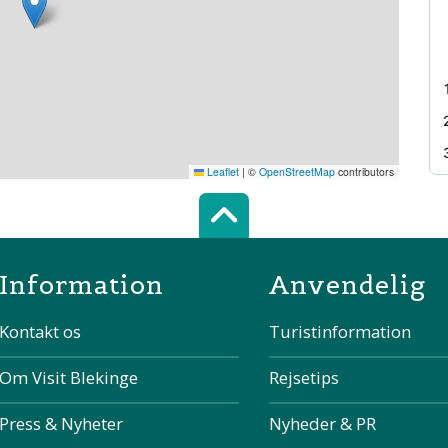
Leaflet
|
©
OpenStreetMap
contributors
Scroll top of 
Information
Anvendelig
Kontakt os
Turistinformation
Om Visit Blekinge
Rejsetips
Press & Nyheter
Nyheder & PR