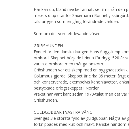
Här kan du, bland mycket annat, se film ifrån den
meters djup utanför Saxemara i Ronneby skärgård. F
talsfartygen som en gång förändrade världen.
Som om det vore ett levande väsen.
GRIBSHUNDEN
Fyndet är den danska kungen Hans flaggskepp som 
ombord. Skeppet började brinna för drygt 520 år 
var inte ombord men många omkom.
Gribshunden var ett skepp med en byggnadsteknik s
Columbus gjorde. Skeppet är cirka 35 meter långt oc
och konserverade, exempelvis kanonlavetter, ankars
bestyckade örlogsskeppet i Norden.
Vraket har varit känt sedan 1970-talet men det var 
Gribshunden.
GULDGUBBAR I VÄSTRA VÅNG
Sveriges 3:e största fynd av guldgubbar. Några av
förknippades med kult och makt. Kanske har dom a