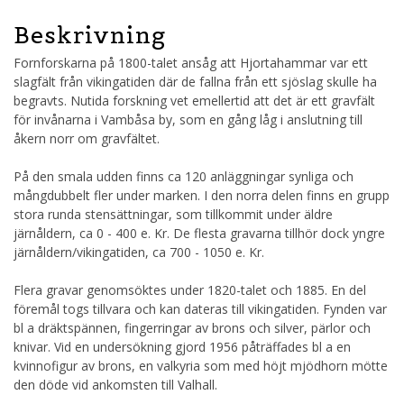
Beskrivning
Fornforskarna på 1800-talet ansåg att Hjortahammar var ett
slagfält från vikingatiden där de fallna från ett sjöslag skulle ha
begravts. Nutida forskning vet emellertid att det är ett gravfält
för invånarna i Vambåsa by, som en gång låg i anslutning till
åkern norr om gravfältet.
På den smala udden finns ca 120 anläggningar synliga och
mångdubbelt fler under marken. I den norra delen finns en grupp
stora runda stensättningar, som tillkommit under äldre
järnåldern, ca 0 - 400 e. Kr. De flesta gravarna tillhör dock yngre
järnåldern/vikingatiden, ca 700 - 1050 e. Kr.
Flera gravar genomsöktes under 1820-talet och 1885. En del
föremål togs tillvara och kan dateras till vikingatiden. Fynden var
bl a dräktspännen, fingerringar av brons och silver, pärlor och
knivar. Vid en undersökning gjord 1956 påträffades bl a en
kvinnofigur av brons, en valkyria som med höjt mjödhorn mötte
den döde vid ankomsten till Valhall.