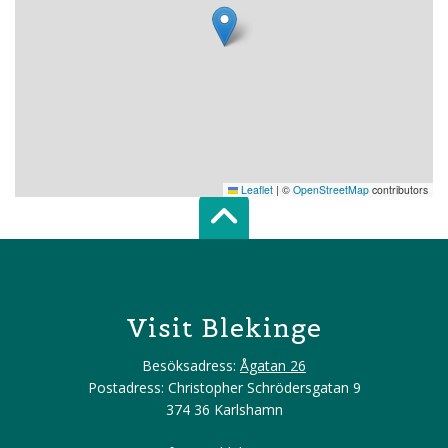
Leaflet
|
©
OpenStreetMap
contributors
Scroll top of 
Visit Blekinge
Besöksadress:
Ågatan 26
Postadress: Christopher Schrödersgatan 9
374 36 Karlshamn