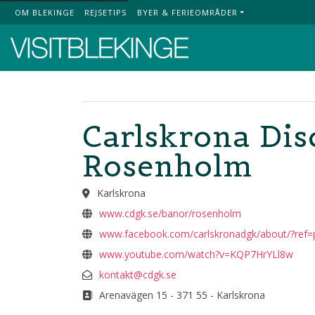
OM BLEKINGE
REJSETIPS
BYER & FERIEOMRÅDER
Top Menu
Carlskrona Dis
Rosenholm
Karlskrona
www.cdgk.se/banor/rosenholm
www.facebook.com/carlskronadgk/about/?ref=p
www.youtube.com/watch?v=KQP7HrYLl8w
kontakt@cdgk.se
Arenavägen 15 - 371 55 - Karlskrona