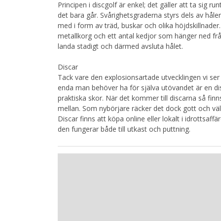
Principen i discgolf är enkel; det gäller att ta sig
det bara går. Svårighetsgraderna styrs dels av hål
med i form av träd, buskar och olika höjdskillnader
metallkorg och ett antal kedjor som hänger ned fr
landa stadigt och därmed avsluta hålet.
Discar
Tack vare den explosionsartade utvecklingen vi ser id
enda man behöver ha för själva utövandet är en di
praktiska skor. När det kommer till discarna så finns 
mellan. Som nybörjare räcker det dock gott och väl
Discar finns att köpa online eller lokalt i idrottsa
den fungerar både till utkast och puttning.