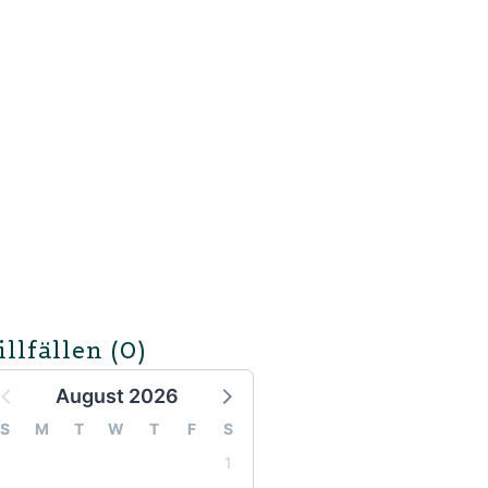
illfällen
(0)
August 2026
S
M
T
W
T
F
S
1