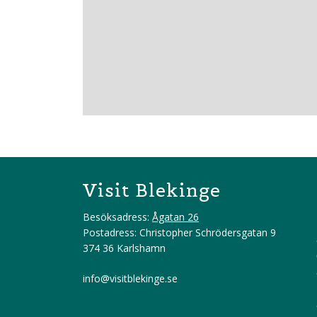
Visit Blekinge
Besöksadress:
Ågatan 26
Postadress: Christopher Schrödersgatan 9
374 36 Karlshamn
info@visitblekinge.se