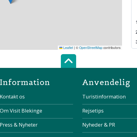
Leaflet
|
©
OpenStreetMap
contributors
Scroll top of 
Information
Anvendelig
Kontakt os
Turistinformation
Om Visit Blekinge
Rejsetips
Press & Nyheter
Nyheder & PR