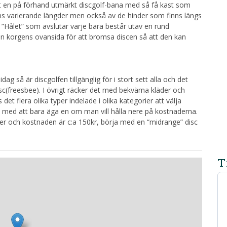
 runt en på förhand utmärkt discgolf-bana med så få kast som
ens varierande längder men också av de hinder som finns längs
. ”Hålet” som avslutar varje bara består utav en rund
ån korgens ovansida för att bromsa discen så att den kan
ag så är discgolfen tillgänglig för i stort sett alla och det
sc(freesbee). I övrigt räcker det med bekväma kläder och
det flera olika typer indelade i olika kategorier att välja
 med att bara äga en om man vill hålla nere på kostnaderna.
ffärer och kostnaden är c:a 150kr, börja med en “midrange” disc
T