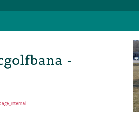
cgolfbana -
age_internal