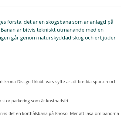
ges första, det är en skogsbana som är anlagd på
Banan är bitvis tekniskt utmanande med en
ningen går genom naturskyddad skog och erbjuder
krona Discgolf klubb vars syfte är att bredda sporten och
en stor parkering som är kostnadsfri.
 finns det en korthålsbana på Knösö. Mer att läsa om banorna