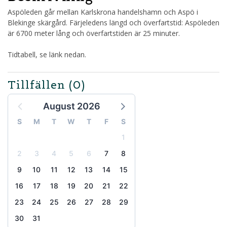
Aspöleden går mellan Karlskrona handelshamn och Aspö i
Blekinge skärgård. Färjeledens längd och överfartstid: Aspöleden
är 6700 meter lång och överfartstiden är 25 minuter.
Tidtabell, se länk nedan.
Tillfällen
(0)
August 2026
S
M
T
W
T
F
S
1
2
3
4
5
6
7
8
9
10
11
12
13
14
15
16
17
18
19
20
21
22
23
24
25
26
27
28
29
30
31