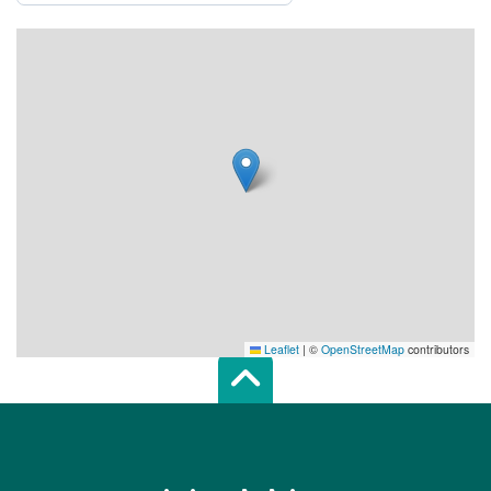
Leaflet
|
©
OpenStreetMap
contributors
Scroll top of 