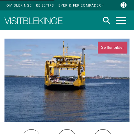
OM BLEKINGE
REJSETIPS
BYER & FERIEOMRÅDER
Top Menu
Chan
Søg
Menu
Se fler bilder