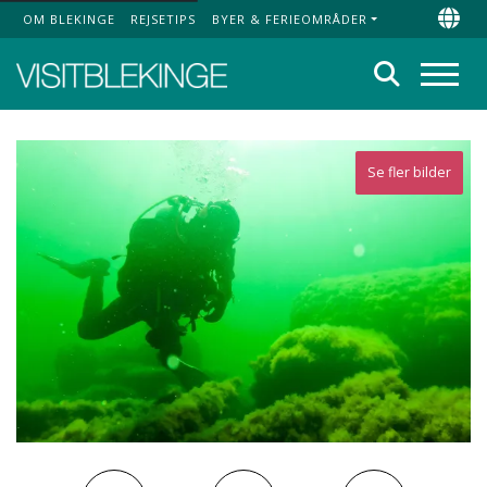
OM BLEKINGE
REJSETIPS
BYER & FERIEOMRÅDER
Top Menu
Chan
Søg
Menu
Se fler bilder