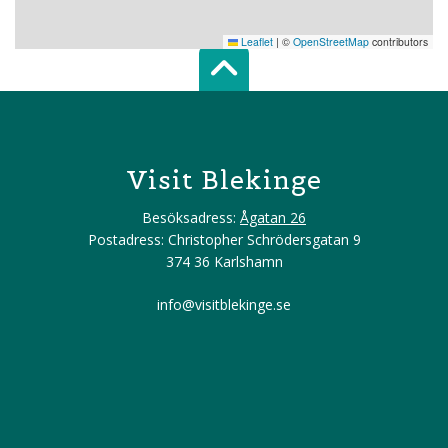
Leaflet
|
©
OpenStreetMap
contributors
Scroll top of 
Visit Blekinge
Besöksadress:
Ågatan 26
Postadress: Christopher Schrödersgatan 9
374 36 Karlshamn
info@visitblekinge.se