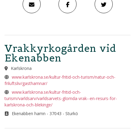
Vrakkyrkogården vid
Ekenabben
Karlskrona
www.karlskrona.se/kultur-fritid-och-turism/natur-och-
friluftsliv/gasthamnar/
www.karlskrona.se/kultur-fritid-och-
turism/varldsarv/varldsarvets-glomda-vrak--en-resurs-for-
karlskrona-och-blekinge/
Ekenabben hamn - 37043 - Sturkö