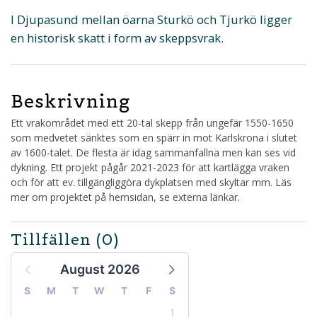
I Djupasund mellan öarna Sturkö och Tjurkö ligger
en historisk skatt i form av skeppsvrak.
Beskrivning
Ett vrakområdet med ett 20-tal skepp från ungefär 1550-1650
som medvetet sänktes som en spärr in mot Karlskrona i slutet
av 1600-talet. De flesta är idag sammanfallna men kan ses vid
dykning. Ett projekt pågår 2021-2023 för att kartlägga vraken
och för att ev. tillgängliggöra dykplatsen med skyltar mm. Läs
mer om projektet på hemsidan, se externa länkar.
Tillfällen
(0)
August 2026
S
M
T
W
T
F
S
1