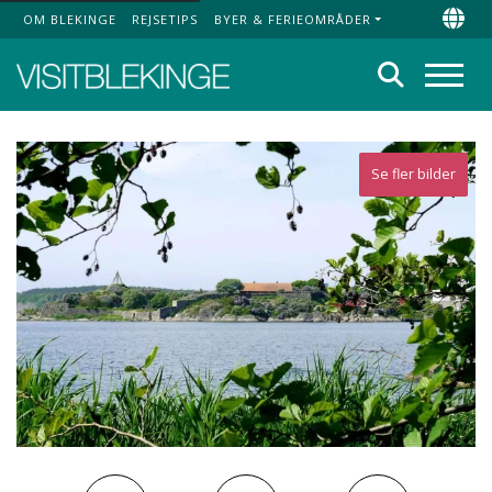
OM BLEKINGE
REJSETIPS
BYER & FERIEOMRÅDER
Top Menu
Chan
Søg
Menu
Se fler bilder