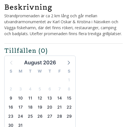
Beskrivning
Strandpromenaden är ca 2 km lång och går mellan
utvandrarmonumentet av Karl Oskar & Kristina i Näsviken och
Vägga fiskehamn, där det finns rökeri, restauranger, camping
och badplats. Utefter promenaden finns flera trevliga grillplatser.
Tillfällen
(0)
August 2026
S
M
T
W
T
F
S
1
2
3
4
5
6
7
8
9
10
11
12
13
14
15
16
17
18
19
20
21
22
23
24
25
26
27
28
29
30
31