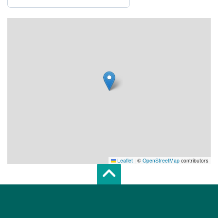
Leaflet
|
©
OpenStreetMap
contributors
Scroll top of 