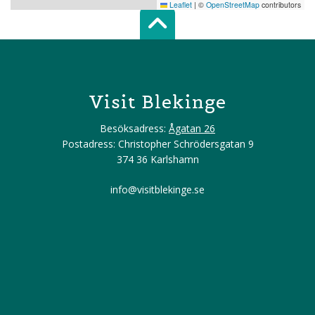
Leaflet
|
©
OpenStreetMap
contributors
Scroll top of 
Visit Blekinge
Besöksadress:
Ågatan 26
Postadress: Christopher Schrödersgatan 9
374 36 Karlshamn
info@visitblekinge.se