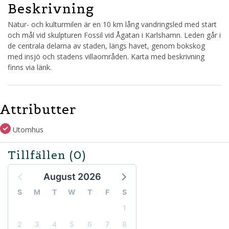
Beskrivning
Natur- och kulturmilen är en 10 km lång vandringsled med start
och mål vid skulpturen Fossil vid Ågatan i Karlshamn. Leden går i
de centrala delarna av staden, längs havet, genom bokskog
med insjö och stadens villaområden. Karta med beskrivning
finns via länk.
Attributter
Utomhus
Tillfällen
(0)
August 2026
S
M
T
W
T
F
S
1
2
3
4
5
6
7
8