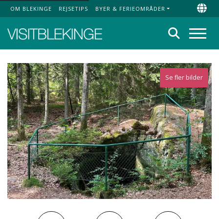
OM BLEKINGE
REJSETIPS
BYER & FERIEOMRÅDER
Top Menu
Chan
Søg
Menu
Se fler bilder