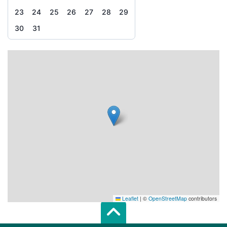
23
24
25
26
27
28
29
30
31
Leaflet
|
©
OpenStreetMap
contributors
Scroll top of 