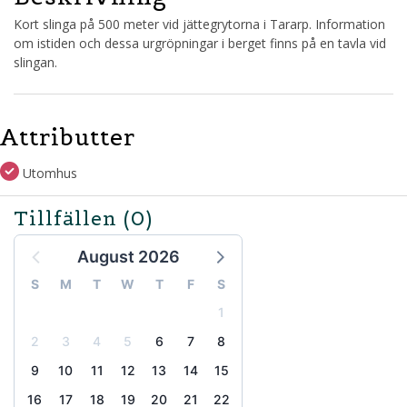
Kort slinga på 500 meter vid jättegrytorna i Tararp. Information
om istiden och dessa urgröpningar i berget finns på en tavla vid
slingan.
Attributter
Utomhus
Tillfällen
(0)
August 2026
S
M
T
W
T
F
S
1
2
3
4
5
6
7
8
9
10
11
12
13
14
15
16
17
18
19
20
21
22