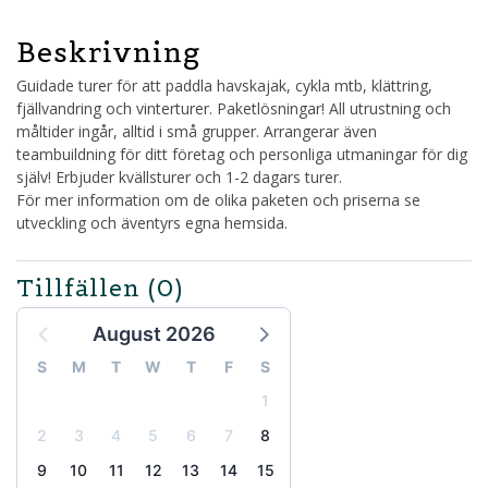
Beskrivning
Guidade turer för att paddla havskajak, cykla mtb, klättring,
fjällvandring och vinterturer. Paketlösningar! All utrustning och
måltider ingår, alltid i små grupper. Arrangerar även
teambuildning för ditt företag och personliga utmaningar för dig
själv! Erbjuder kvällsturer och 1-2 dagars turer.
För mer information om de olika paketen och priserna se
utveckling och äventyrs egna hemsida.
Tillfällen
(0)
August 2026
S
M
T
W
T
F
S
1
2
3
4
5
6
7
8
9
10
11
12
13
14
15