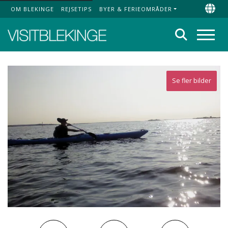
OM BLEKINGE
REJSETIPS
BYER & FERIEOMRÅDER
Top Menu
Chan
Søg
Menu
Se fler bilder