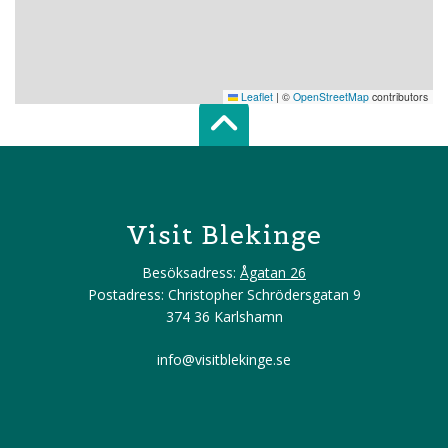
Leaflet
|
©
OpenStreetMap
contributors
Scroll top of 
Visit Blekinge
Besöksadress:
Ågatan 26
Postadress: Christopher Schrödersgatan 9
374 36 Karlshamn
info@visitblekinge.se