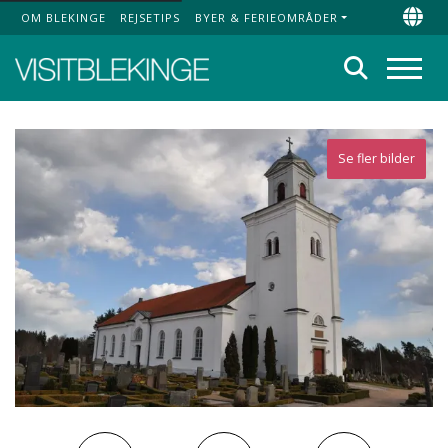
OM BLEKINGE
REJSETIPS
BYER & FERIEOMRÅDER
Top Menu
Chan
Søg
Menu
Se fler bilder