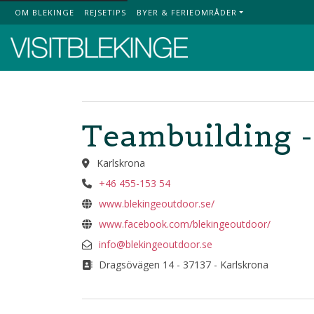
OM BLEKINGE
REJSETIPS
BYER & FERIEOMRÅDER
Top Menu
Teambuilding -
Karlskrona
+46 455-153 54
www.blekingeoutdoor.se/
www.facebook.com/blekingeoutdoor/
info@blekingeoutdoor.se
Dragsövägen 14 - 37137 - Karlskrona