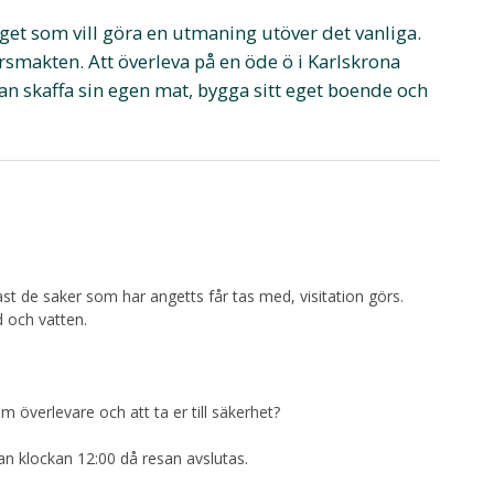
et som vill göra en utmaning utöver det vanliga.
arsmakten. Att överleva på en öde ö i Karlskrona
an skaffa sin egen mat, bygga sitt eget boende och
ast de saker som har angetts får tas med, visitation görs.
d och vatten.
om överlevare och att ta er till säkerhet?
n klockan 12:00 då resan avslutas.