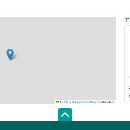
T
Leaflet
|
©
OpenStreetMap
contributors
Scroll top of 