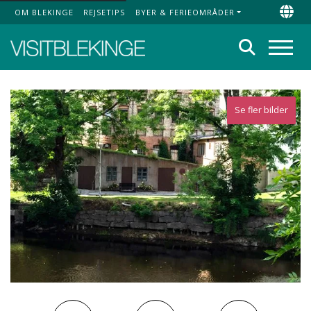
OM BLEKINGE
REJSETIPS
BYER & FERIEOMRÅDER
Top Menu
Chan
Søg
Menu
Se fler bilder