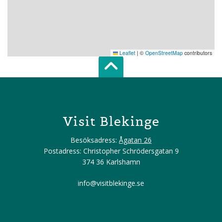
Leaflet
|
©
OpenStreetMap
contributors
Scroll top of 
Visit Blekinge
Besöksadress:
Ågatan 26
Postadress: Christopher Schrödersgatan 9
374 36 Karlshamn
info@visitblekinge.se