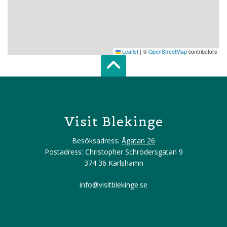
Leaflet
|
©
OpenStreetMap
contributors
Scroll top of 
Visit Blekinge
Besöksadress:
Ågatan 26
Postadress: Christopher Schrödersgatan 9
374 36 Karlshamn
info@visitblekinge.se