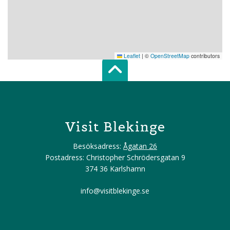
Leaflet
|
©
OpenStreetMap
contributors
Scroll top of 
Visit Blekinge
Besöksadress:
Ågatan 26
Postadress: Christopher Schrödersgatan 9
374 36 Karlshamn
info@visitblekinge.se