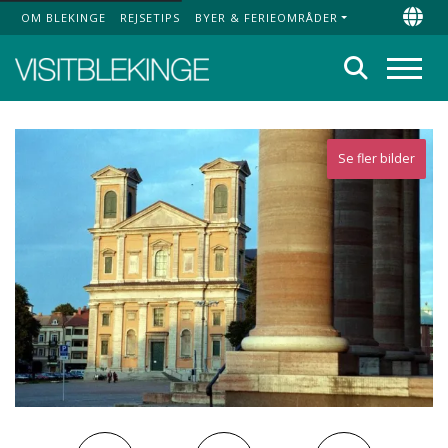
OM BLEKINGE
REJSETIPS
BYER & FERIEOMRÅDER
Top Menu
Chan
Søg
Menu
Se fler bilder