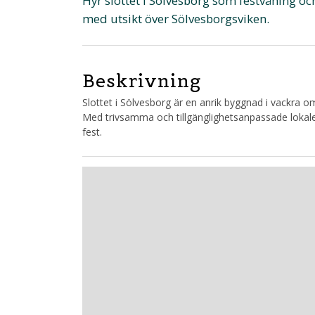
Hyr slottet i Sölvesborg som festvåning oc
med utsikt över Sölvesborgsviken.
Beskrivning
Slottet i Sölvesborg är en anrik byggnad i vackra 
Med trivsamma och tillgänglighetsanpassade lokaler 
fest.