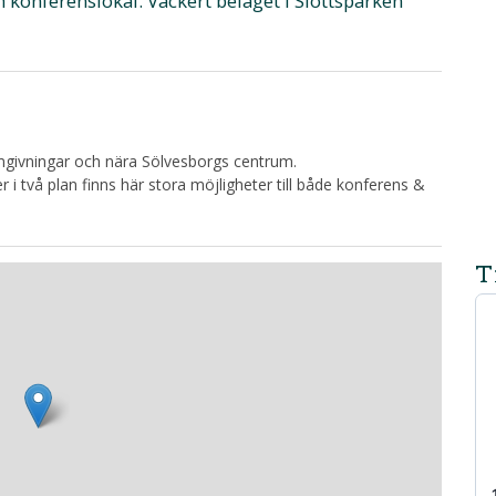
h konferenslokal. Vackert beläget i Slottsparken
omgivningar och nära Sölvesborgs centrum.
i två plan finns här stora möjligheter till både konferens &
T