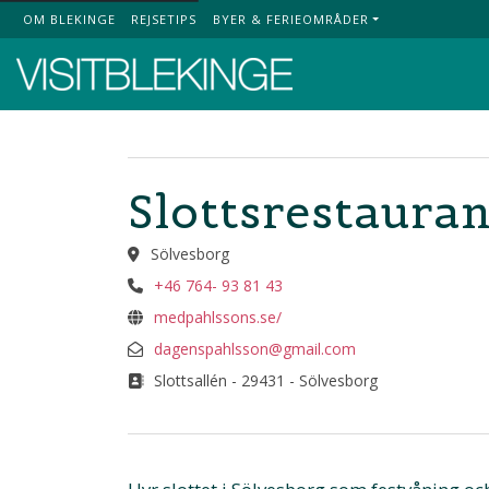
OM BLEKINGE
REJSETIPS
BYER & FERIEOMRÅDER
Top Menu
Slottsrestaura
Sölvesborg
+46 764- 93 81 43
medpahlssons.se/
dagenspahlsson@gmail.com
Slottsallén - 29431 - Sölvesborg