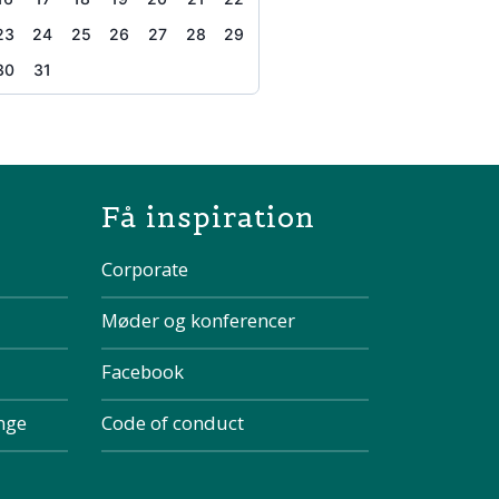
23
24
25
26
27
28
29
30
31
the page
Få inspiration
Corporate
Møder og konferencer
Facebook
inge
Code of conduct