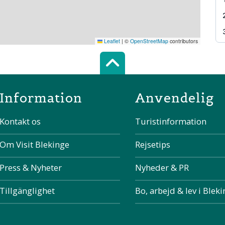
Leaflet
|
©
OpenStreetMap
contributors
Scroll top of 
Information
Anvendelig
Kontakt os
Turistinformation
Om Visit Blekinge
Rejsetips
Press & Nyheter
Nyheder & PR
Tillgänglighet
Bo, arbejd & lev i Blek