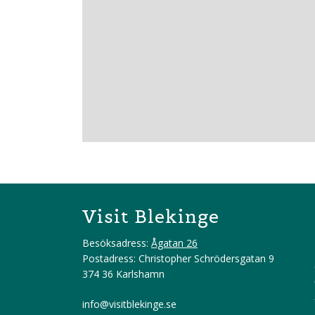
Visit Blekinge
Besöksadress:
Ågatan 26
Postadress: Christopher Schrödersgatan 9
374 36 Karlshamn
info@visitblekinge.se