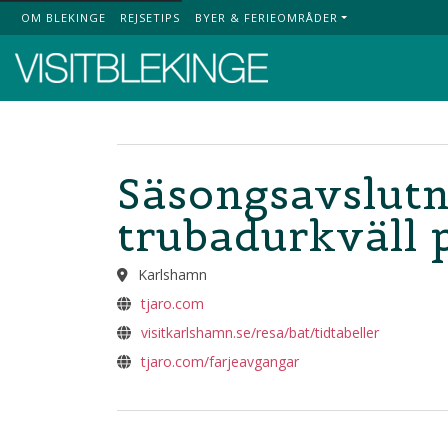
OM BLEKINGE
REJSETIPS
BYER & FERIEOMRÅDER
Top Menu
Säsongsavslutn
trubadurkväll 
Karlshamn
tjaro.com
visitkarlshamn.se/resa/bat/tidtabeller
tjaro.com/farjeavgangar