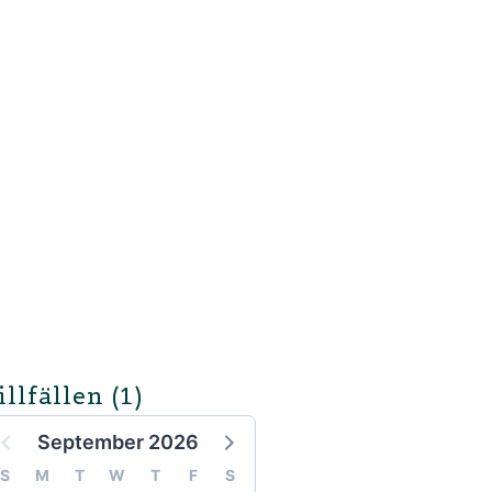
illfällen
(1)
September 2026
S
M
T
W
T
F
S