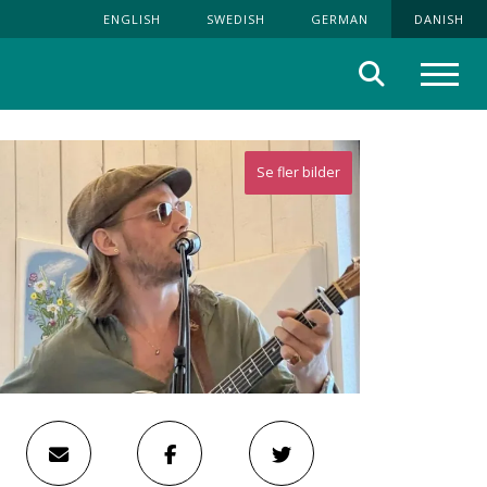
ENGLISH
SWEDISH
GERMAN
DANISH
Søg
Menu
Se fler bilder