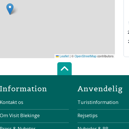
Leaflet
|
©
OpenStreetMap
contributors
Scroll top of 
Information
Anvendelig
Kontakt os
Turistinformation
Om Visit Blekinge
Rejsetips
Press & Nyheter
Nyheder & PR