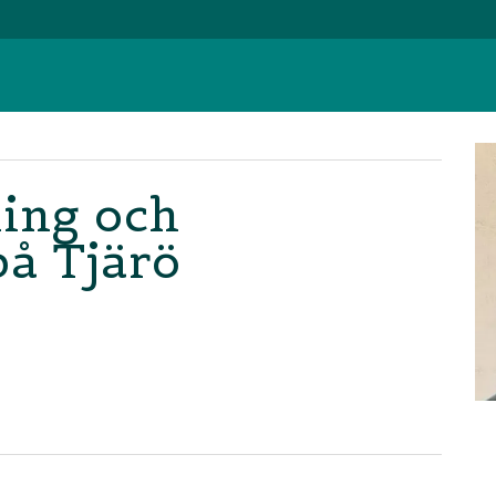
ing och
på Tjärö