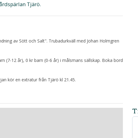
årdspärlan Tjärö.
blandning av Sött och Salt". Trubadurkväll med Johan Holmgren
arn (7-12 år), 0 kr barn (0-6 år) i målsmans sällskap. Boka bord
rjan kör en extratur från Tjärö kl 21.45.
T