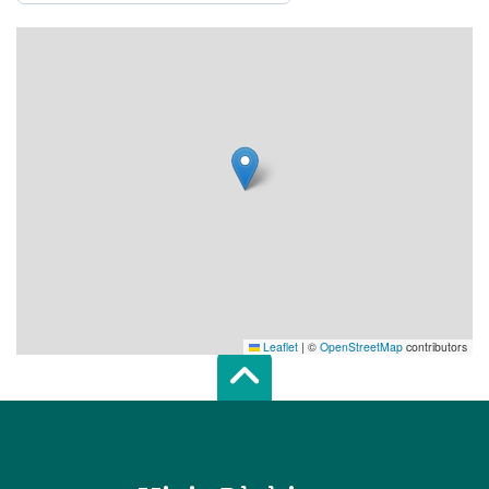
Leaflet
|
©
OpenStreetMap
contributors
Scroll top of 