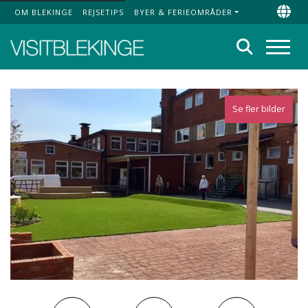
OM BLEKINGE
REJSETIPS
BYER & FERIEOMRÅDER
Top Menu
Chan
Søg
Menu
Se fler bilder