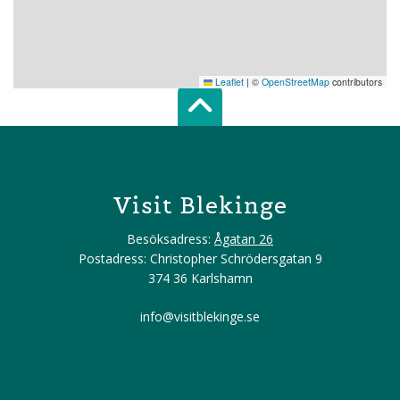
Leaflet
|
©
OpenStreetMap
contributors
Scroll top of 
Visit Blekinge
Besöksadress:
Ågatan 26
Postadress: Christopher Schrödersgatan 9
374 36 Karlshamn
info@visitblekinge.se