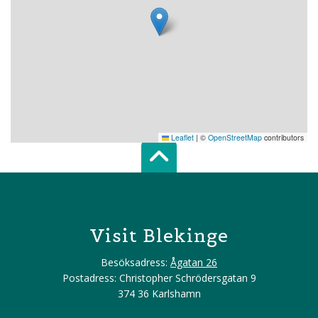
Leaflet
|
©
OpenStreetMap
contributors
Scroll top of 
Visit Blekinge
Besöksadress:
Ågatan 26
Postadress: Christopher Schrödersgatan 9
374 36 Karlshamn