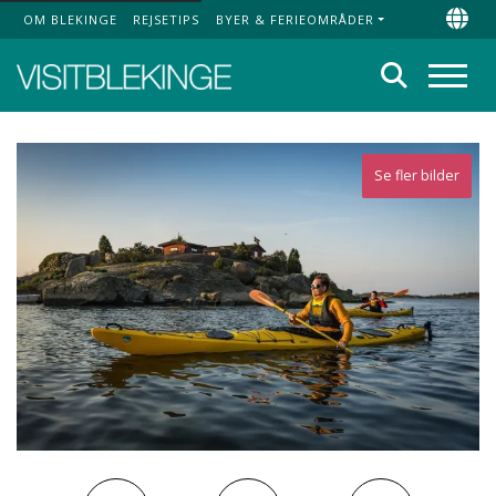
OM BLEKINGE
REJSETIPS
BYER & FERIEOMRÅDER
Top Menu
Chan
Søg
Menu
Se fler bilder