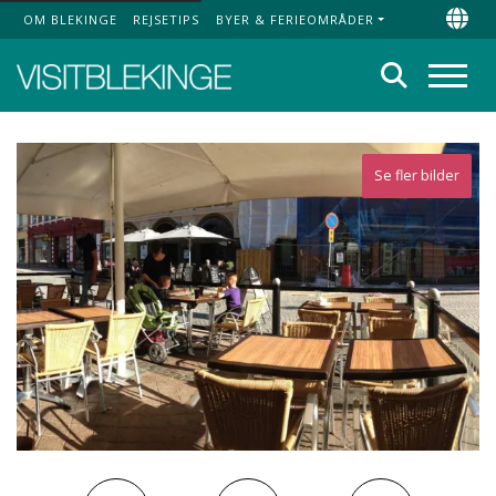
OM BLEKINGE
REJSETIPS
BYER & FERIEOMRÅDER
Top Menu
Chan
Søg
Menu
Se fler bilder