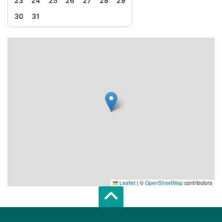
23
24
25
26
27
28
29
30
31
Leaflet
|
©
OpenStreetMap
contributors
Scroll top of 