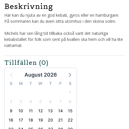
Beskrivning
Här kan du njuta av en god kebab, gyros eller en hamburgare.
På sommaren kan du även sitta utomhus i den sköna solen.
Michels har sen lång tid tillbaka också varit det naturliga
kebabstället för folk som sent på kvällen ska hem och vill ha lite
nattamat.
Tillfällen
(0)
August 2026
S
M
T
W
T
F
S
1
2
3
4
5
6
7
8
9
10
11
12
13
14
15
16
17
18
19
20
21
22