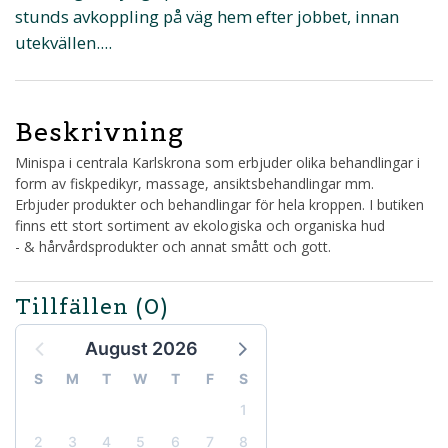
stunds avkoppling på väg hem efter jobbet, innan
utekvällen....
Beskrivning
Minispa i centrala Karlskrona som erbjuder olika behandlingar i
form av fiskpedikyr, massage, ansiktsbehandlingar mm.
Erbjuder produkter och behandlingar för hela kroppen. I butiken
finns ett stort sortiment av ekologiska och organiska hud
- & hårvårdsprodukter och annat smått och gott.
Tillfällen
(0)
August 2026
S
M
T
W
T
F
S
1
2
3
4
5
6
7
8