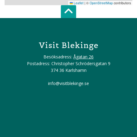
Leaflet
|
©
OpenStreetMap
contributors
Scroll top of 
Visit Blekinge
Besöksadress:
Ågatan 26
Postadress: Christopher Schrödersgatan 9
374 36 Karlshamn
info@visitblekinge.se