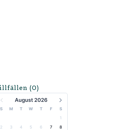
illfällen
(0)
August 2026
S
M
T
W
T
F
S
1
2
3
4
5
6
7
8