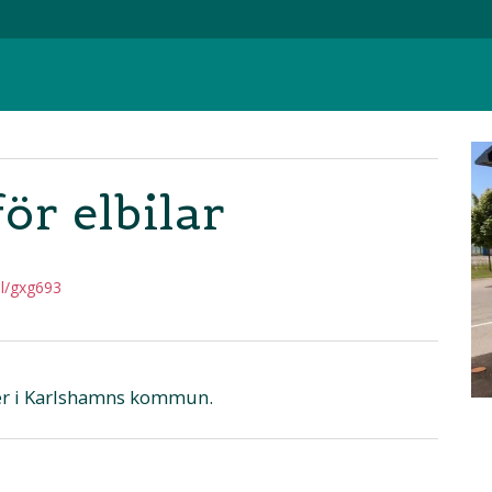
ör elbilar
il/gxg693
oner i Karlshamns kommun.