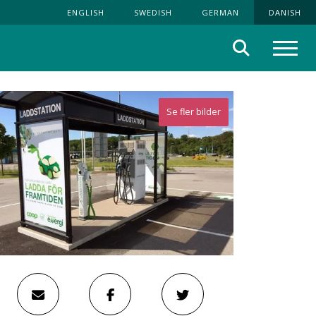
ENGLISH
SWEDISH
GERMAN
DANISH
Søg
Menu
Se fler bilder