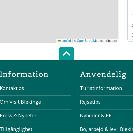
Leaflet
|
©
OpenStreetMap
contributors
Scroll top of 
Information
Anvendelig
Kontakt os
Turistinformation
Om Visit Blekinge
Rejsetips
Press & Nyheter
Nyheder & PR
Tillgänglighet
Bo, arbejd & lev i Blek