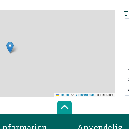
T
Leaflet
|
©
OpenStreetMap
contributors
Scroll top of 
Information
Anvendelig