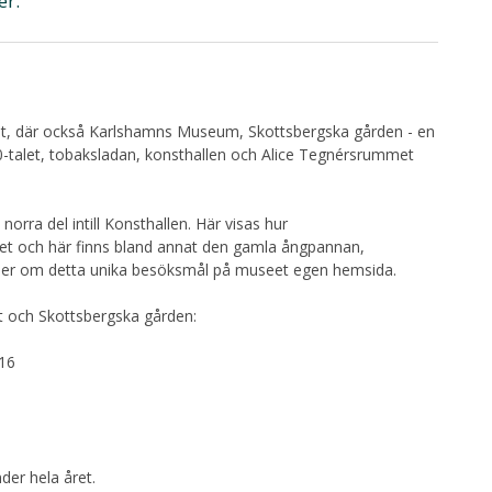
er.
eret, där också Karlshamns Museum, Skottsbergska gården - en
-talet, tobaksladan, konsthallen och Alice Tegnérsrummet
rra del intill Konsthallen. Här visas hur
let och här finns bland annat den gamla ångpannan,
mer om detta unika besöksmål på museet egen hemsida.
och Skottsbergska gården:
-16
er hela året.