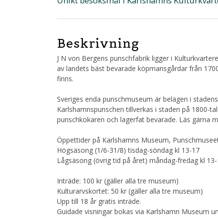
Unikt besöksmål i Karlshamns Kulturkvart
Beskrivning
J N von Bergens punschfabrik ligger i Kulturkvart
av landets bäst bevarade köpmansgårdar från 1700
finns.
Sveriges enda punschmuseum är belägen i stadens no
Karlshamnspunschen tillverkas i staden på 1800-ta
punschkokaren och lagerfat bevarade. Läs gärna 
Öppettider på Karlshamns Museum, Punschmuseet 
Högsäsong (1/6-31/8) tisdag-söndag kl 13-17
Lågsäsong (övrig tid på året) måndag-fredag kl 13
Inträde: 100 kr (gäller alla tre museum)
Kulturarvskortet: 50 kr (gäller alla tre museum)
Upp till 18 år gratis inträde.
Guidade visningar bokas via Karlshamn Museum und