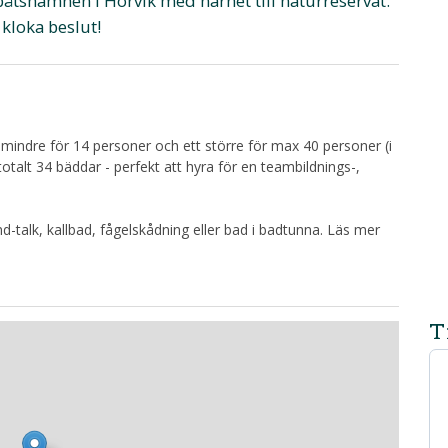
åbåtshamnen i Hörvik med närhet till naturreservat.
 kloka beslut!
 mindre för 14 personer och ett större för max 40 personer (i
 totalt 34 bäddar - perfekt att hyra för en teambildnings-,
nd-talk, kallbad, fågelskådning eller bad i badtunna. Läs mer
T