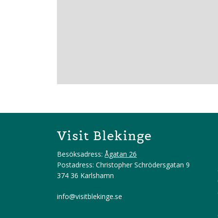
Visit Blekinge
Besöksadress:
Ågatan 26
Postadress: Christopher Schrödersgatan 9
374 36 Karlshamn
info@visitblekinge.se