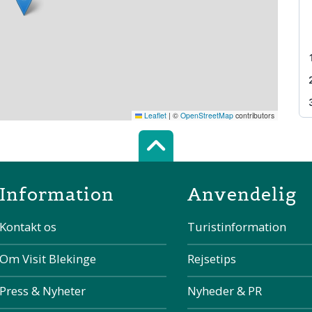
Leaflet
|
©
OpenStreetMap
contributors
Scroll top of 
Information
Anvendelig
Kontakt os
Turistinformation
Om Visit Blekinge
Rejsetips
Press & Nyheter
Nyheder & PR