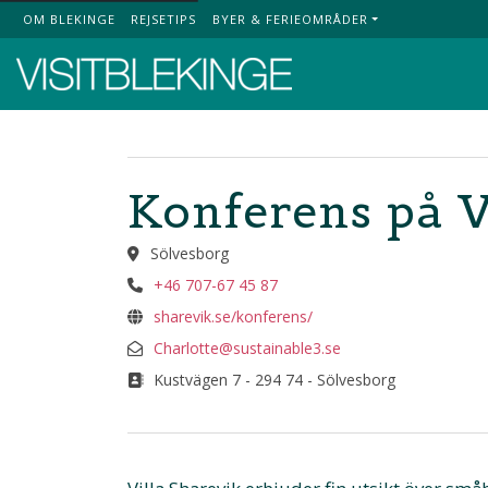
OM BLEKINGE
REJSETIPS
BYER & FERIEOMRÅDER
Top Menu
Konferens på V
Sölvesborg
+46 707-67 45 87
sharevik.se/konferens/
Charlotte@sustainable3.se
Kustvägen 7 - 294 74 - Sölvesborg