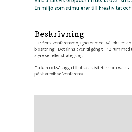
Villa Sharevik erbjuder fin utsikt över sm
En miljö som stimulerar till kreativitet och
Beskrivning
Här finns konferensmöjligheter med två lokaler: en
biosittning). Det finns även tillgång till 12 rum med
styrelse- eller strategidag.
Du kan också lägga till olika aktiviteter som walk-a
på sharevik.se/konferens/.