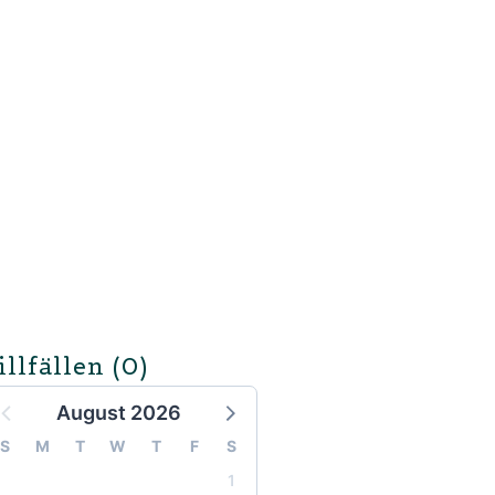
illfällen
(0)
August 2026
S
M
T
W
T
F
S
1