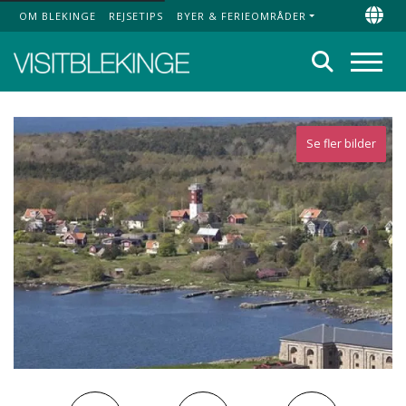
OM BLEKINGE
REJSETIPS
BYER & FERIEOMRÅDER
Top Menu
Chan
Søg
Menu
Se fler bilder