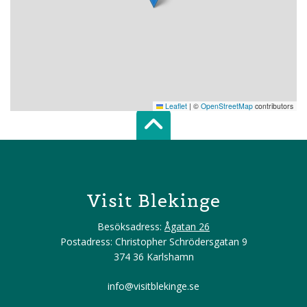
Leaflet
|
©
OpenStreetMap
contributors
Scroll top of 
Visit Blekinge
Besöksadress:
Ågatan 26
Postadress: Christopher Schrödersgatan 9
374 36 Karlshamn
info@visitblekinge.se