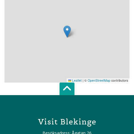
Leaflet
|
©
OpenStreetMap
contributors
Scroll top of 
Visit Blekinge
Besöksadress:
Ågatan 26