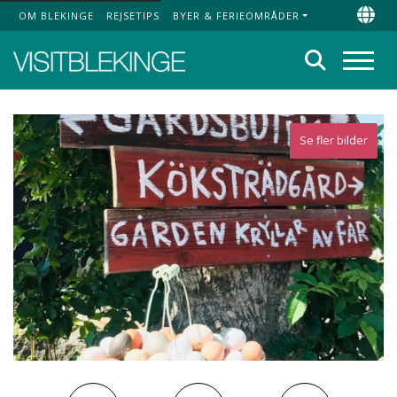
OM BLEKINGE
REJSETIPS
BYER & FERIEOMRÅDER
Top Menu
Chan
Søg
Menu
Se fler bilder